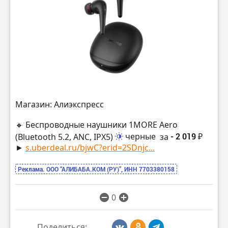
Магазин: Алиэкспресс
🔸 Беспроводные наушники 1MORE Aero
(Bluetooth 5.2, ANC, IPX5)
черные
за
- 2 019 ₽
►
s.uberdeal.ru/bjwC?erid=2SDnjc...
Реклама. ООО “АЛИБАБА.КОМ (РУ)”, ИНН 7703380158
0
Поделиться: