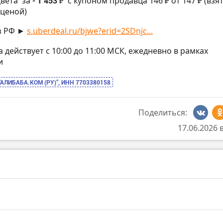
цвета
за
- 1 453 ₽
с купоном продавца 146 ₽ от 147 ₽ (взя
ценой)
з РФ ►
s.uberdeal.ru/bjwe?erid=2SDnjc...
на действует с 10:00 до 11:00 МСК, ежедневно в рамках
и
“АЛИБАБА.КОМ (РУ)”, ИНН 7703380158
Поделиться:
17.06.2026 