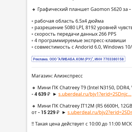
🔸 Графический планшет Gaomon S620 за
-
▫️ рабочая область 6.5х4 дюйма
▫️ разрешение 5080 LPI, 8192 уровней чув
▫️ скорость передачи данных 266 PPS
▫️ 4 программируемые экспресс-клавиши
▫️ совместимость с Andorid 6.0, Windows 10
Реклама. ООО “АЛИБАБА.КОМ (РУ)”, ИНН 7703380158
Магазин: Алиэкспресс
🔸 Мини ПК Chatreey T9 (Intel N3150, DDR4, W
- 4 639 ₽
►
s.uberdeal.ru/bjv1?erid=2SDnjc...
🔸 Мини ПК Chatreey IT12M (R5 6600H, 12GB L
от
- 15 229 ₽
►
s.uberdeal.ru/bjv2?erid=2SDnj
‼️ Такая цена действует с 10:00 до 11:00 