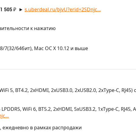
 1 505 ₽
►
s.uberdeal.ru/bjvU?erid=2SDnjc...
ствительности к нажатию
/8/7(32/64бит), Mac ОС X 10.12 и выше
iFi 5, BT4.2, 2хHDMI, 2xUSB3.0, 2xUSB2.0, 2xType-C, RJ45) 
PDDR5, WiFi 6, BT5.2, 2хHDMI, 5xUSB3.2, 1xType-C, RJ45, 
c...
МСК, ежедневно в рамках распродажи