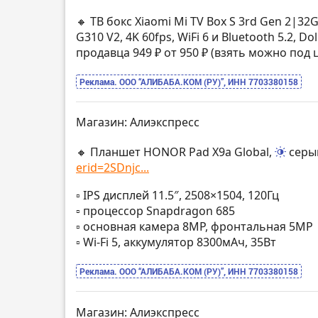
🔸 ТВ бокс Xiaomi Mi TV Box S 3rd Gen 2|32
G310 V2, 4K 60fps, WiFi 6 и Bluetooth 5.2, D
продавца 949 ₽ от 950 ₽ (взять можно под
Реклама. ООО “АЛИБАБА.КОМ (РУ)”, ИНН 7703380158
Магазин: Алиэкспресс
🔸 Планшет HONOR Pad X9a Global,
серы
erid=2SDnjc...
▫️ IPS дисплей 11.5″, 2508×1504, 120Гц
▫️ процессор Snapdragon 685
▫️ основная камера 8MP, фронтальная 5MP
▫️ Wi-Fi 5, аккумулятор 8300мАч, 35Вт
Реклама. ООО “АЛИБАБА.КОМ (РУ)”, ИНН 7703380158
Магазин: Алиэкспресс