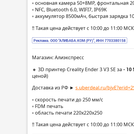
▫️ основная камера 50+8MP, фронтальная 
▫️ NFC, Bluetooth 6.0, WIFI7, IP69K
▫️ аккумулятор 8500мАч, быстрая зарядка 1
‼️ Такая цена действует с 10:00 до 11:00 
Реклама. ООО “АЛИБАБА.КОМ (РУ)”, ИНН 7703380158
Магазин: Алиэкспресс
🔸 3D принтер Creality Ender 3 V3 SE за
- 10 
ценой)
Доставка из РФ ►
s.uberdeal.ru/bjvE?erid=2
▫️ скорость печати до 250 мм/с
▫️ FDM печать
▫️ область печати 220х220х250
‼️ Такая цена действует с 10:00 до 11:00 