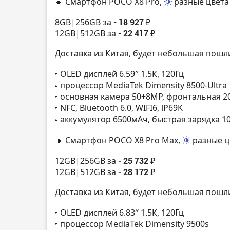
🔸 Смартфон POCO X8 Pro,
разные цвета
8GB|256GB за
- 18 927 ₽
12GB|512GB за
- 22 417 ₽
Доставка из Китая, будет небольшая пош
▫️ OLED дисплей 6.59″ 1.5К, 120Гц
▫️ процессор MediaTek Dimensity 8500-Ultra
▫️ основная камера 50+8MP, фронтальная 
▫️ NFC, Bluetooth 6.0, WIFI6, lP69K
▫️ аккумулятор 6500мАч, быстрая зарядка 1
🔸 Смартфон POCO X8 Pro Max,
разные ц
12GB|256GB за
- 25 732 ₽
12GB|512GB за
- 28 172 ₽
Доставка из Китая, будет небольшая пош
▫️ OLED дисплей 6.83″ 1.5К, 120Гц
▫️ процессор MediaTek Dimensity 9500s