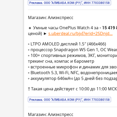
Реклама. ООО “АЛИБАБА.КОМ (РУ)”, ИНН 7703380158
Магазин: Алиэкспресс
🔸 Умные часы OnePlus Watch 4 за
- 15 419 
ценой) ►
s.uberdeal.ru/bjvI?erid=2SDnjd...
▫️ LTPO AMOLED дисплей 1.5″ (466х466)
▫️ процессор Snapdragon W5 Gen 1, ОС Wea
▫️ 100+ спортивных режимов, ЭКГ, монито
трекинг сна, компас и барометр
▫️ встроенные микрофон и динамик для зв
▫️ Bluetooth 5.3, Wi-Fi, NFC, водонепроница
▫️ аккумулятор 646мАч (до 5 дней без подза
‼️ Такая цена действует с 10:00 до 11:00 
Реклама. ООО “АЛИБАБА.КОМ (РУ)”, ИНН 7703380158
Магазин: Алиэкспресс