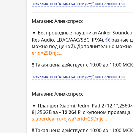
Реклама. ООО “АЛИБАБА.КОМ (РУ)”, ИНН 7703380158
Магазин: Алиэкспресс
🔸 Беспроводные наушники Anker Soundcore
Res Audio, LDAC/AAC/SBC, IPX4),
разные ц
можно под ценой). Дополнительно можно 
erid=2SDnjc...
‼️ Такая цена действует с 10:00 до 11:00 
Реклама. ООО “АЛИБАБА.КОМ (РУ)”, ИНН 7703380158
Магазин: Алиэкспресс
🔸 Планшет Xiaomi Redmi Pad 2 (12.1″,2560×
8|256GB за
- 12 264 ₽
с купоном продавца 1
s.uberdeal.ru/bjwa?erid=2SDnjc...
‼️ Такая цена действует с 10:00 до 11:00 