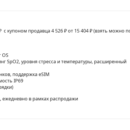
₽
с купоном продавца 4 526 ₽ от 15 404 ₽ (взять можно п
r OS
ринг SpO2, уровня стресса и температуры, расширенный
онков, поддержка eSIM
емость IP69
рядки)
МСК, ежедневно в рамках распродажи