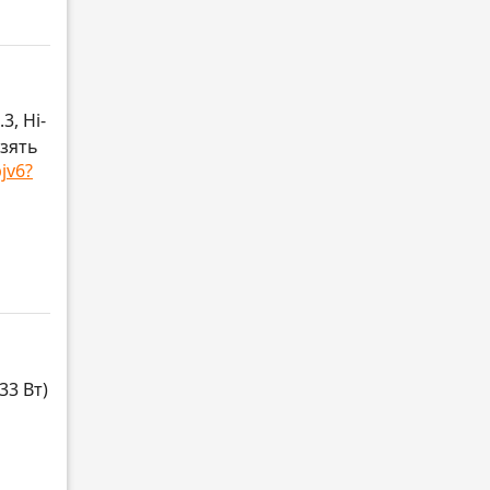
, Hi-
взять
jv6?
33 Вт)