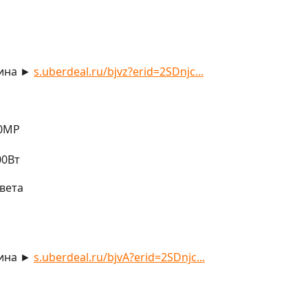
лина ►
s.uberdeal.ru/bjvz?erid=2SDnjc...
20MP
00Вт
вета
лина ►
s.uberdeal.ru/bjvA?erid=2SDnjc...