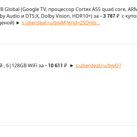
GB Global (Google TV, процессор Cortex A55 quad core, AR
olby Audio и DTS:X, Dolby Vision, HDR10+) за
- 3 787 ₽
с куп
 ценой) ►
s.uberdeal.ru/bjvM?erid=2SDnjb...
й
, 6|128GB WiFi за
- 10 611 ₽
►
s.uberdeal.ru/bjvQ?