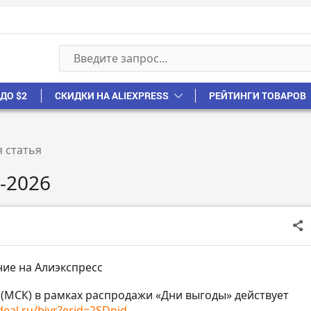
ДО $2
СКИДКИ НА ALIEXPRESS
РЕЙТИНГИ ТОВАРОВ
 статья
-2026
ие на Алиэкспресс
59 (МСК) в рамках распродажи «Дни выгоды» действует
eal.ru/bjvr?erid=2SDnjd...