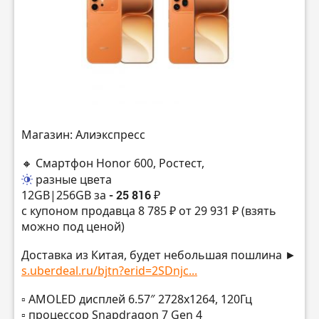
Магазин: Алиэкспресс
🔸 Смартфон Honor 600, Ростест,
разные цвета
12GB|256GB за
- 25 816 ₽
с купоном продавца 8 785 ₽ от 29 931 ₽ (взять
можно под ценой)
Доставка из Китая, будет небольшая пошлина ►
s.uberdeal.ru/bjtn?erid=2SDnjc...
▫️ AMOLED дисплей 6.57″ 2728х1264, 120Гц
▫️ процессор Snapdragon 7 Gen 4