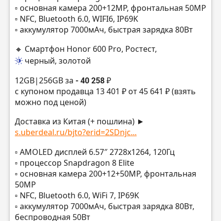
▫️ основная камера 200+12MP, фронтальная 50MP
▫️ NFC, Bluetooth 6.0, WIFI6, IP69K
▫️ аккумулятор 7000мАч, быстрая зарядка 80Вт
🔸 Смартфон Honor 600 Pro, Ростест,
черный, золотой
12GB|256GB за
- 40 258 ₽
с купоном продавца 13 401 ₽ от 45 641 ₽ (взять
можно под ценой)
Доставка из Китая (+ пошлина) ►
s.uberdeal.ru/bjto?erid=2SDnjc...
▫️ AMOLED дисплей 6.57″ 2728х1264, 120Гц
▫️ процессор Snapdragon 8 Elite
▫️ основная камера 200+12+50MP, фронтальная
50MP
▫️ NFC, Bluetooth 6.0, WiFi 7, IP69K
▫️ аккумулятор 7000мАч, быстрая зарядка 80Вт,
беспроводная 50Вт