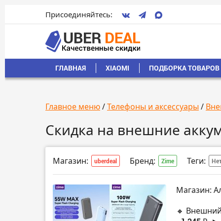
Присоединяйтесь:
ГЛАВНАЯ
XIAOMI
ПОДБОРКА ТОВАРОВ 
Главное меню
/
Телефоны и аксессуары
/
Вне
Скидка на внешние акку
Магазин:
Бренд:
Теги:
uberdeal
Zime
Нет
Магазин: А
🔸 Внешний