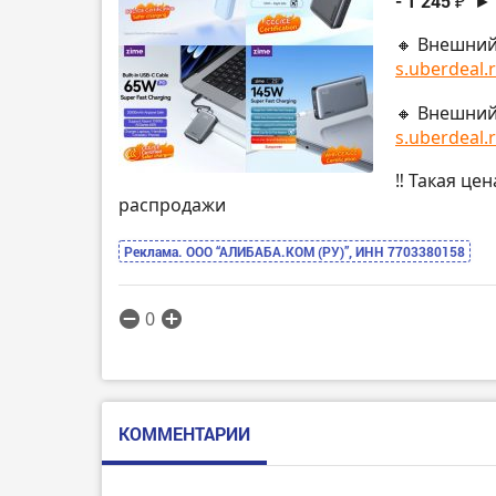
- 1 245 ₽
►
🔸 Внешний
s.uberdeal.r
🔸 Внешний
s.uberdeal.r
‼️ Такая це
распродажи
Реклама. ООО “АЛИБАБА.КОМ (РУ)”, ИНН 7703380158
0
КОММЕНТАРИИ