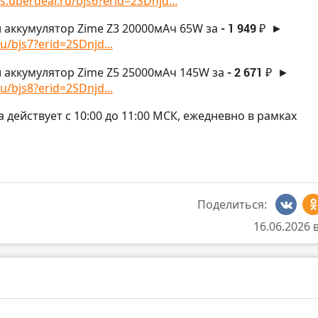
s.uberdeal.ru/bjs6?erid=2SDnjd...
 аккумулятор Zime Z3 20000мАч 65W за
- 1 949 ₽
►
u/bjs7?erid=2SDnjd...
 аккумулятор Zime Z5 25000мАч 145W за
- 2 671 ₽
►
u/bjs8?erid=2SDnjd...
на действует с 10:00 до 11:00 МСК, ежедневно в рамках
Поделиться:
16.06.2026 