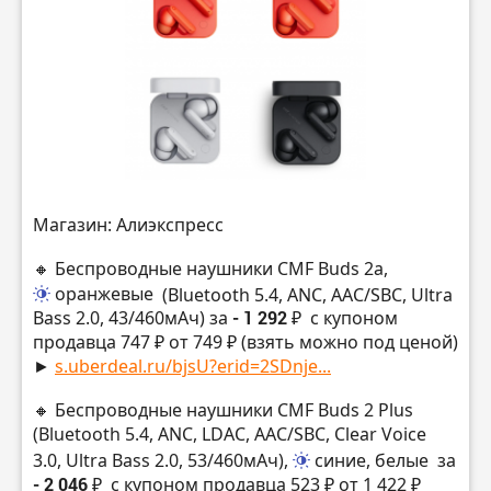
Магазин: Алиэкспресс
🔸 Беспроводные наушники CMF Buds 2a,
оранжевые
(Bluetooth 5.4, ANC, AAC/SBC, Ultra
Bass 2.0, 43/460мАч) за
- 1 292 ₽
с купоном
продавца 747 ₽ от 749 ₽ (взять можно под ценой)
►
s.uberdeal.ru/bjsU?erid=2SDnje...
🔸 Беспроводные наушники CMF Buds 2 Plus
(Bluetooth 5.4, ANC, LDAC, AAC/SBC, Clear Voice
3.0, Ultra Bass 2.0, 53/460мАч),
синие, белые
за
- 2 046 ₽
с купоном продавца 523 ₽ от 1 422 ₽