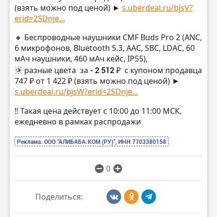
(взять можно под ценой) ►
s.uberdeal.ru/bjsV?
erid=2SDnje...
🔸 Беспроводные наушники CMF Buds Pro 2 (ANC,
6 микрофонов, Bluetooth 5.3, AAC, SBC, LDAC, 60
мАч наушники, 460 мАч кейс, IP55),
разные цвета
за
- 2 512 ₽
с купоном продавца
747 ₽ от 1 422 ₽ (взять можно под ценой) ►
s.uberdeal.ru/bjsW?erid=2SDnje...
‼️ Такая цена действует с 10:00 до 11:00 МСК,
ежедневно в рамках распродажи
Реклама. ООО “АЛИБАБА.КОМ (РУ)”, ИНН 7703380158
0
Поделиться: