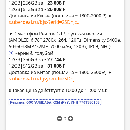
12GB|256GB за
- 23 608 ₽
12GB|512GB за
- 26 908 ₽
Доставка из Китая (пошлина ~ 1300-2000 ₽) ►
s.uberdeal.ru/bjsx?erid=2SDnjc...
🔸 Смартфон Realme GT7, русская версия
(AMOLED 6.78″ 2780х1264, 120Гц, Dimensity 9400e,
50+50+8MP/32МР, 7000 мАч, 120Вт, IP69, NFC),
черный, голубой
12GB|256GB за
- 27 744 ₽
12GB|512GB за
- 31 006 ₽
Доставка из Китая (пошлина ~ 1800-2500 ₽) ►
s.uberdeal.ru/bjsy?erid=2SDnjc...
‼️ Такая цена действует с 10:00 до 11:00 МСК
Реклама. ООО “АЛИБАБА.КОМ (РУ)”, ИНН 7703380158
0