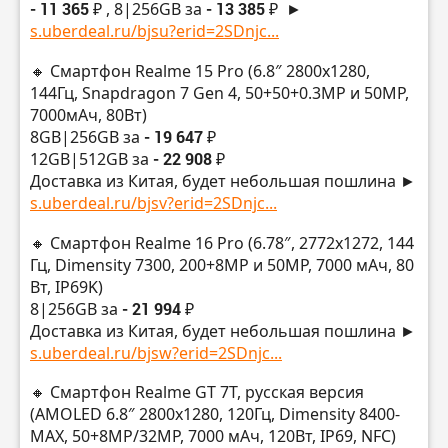
- 11 365 ₽
, 8|256GB за
- 13 385 ₽
►
s.uberdeal.ru/bjsu?erid=2SDnjc...
🔸 Смартфон Realme 15 Pro (6.8″ 2800х1280,
144Гц, Snapdragon 7 Gen 4, 50+50+0.3MP и 50MP,
7000мАч, 80Вт)
8GB|256GB за
- 19 647 ₽
12GB|512GB за
- 22 908 ₽
Доставка из Китая, будет небольшая пошлина ►
s.uberdeal.ru/bjsv?erid=2SDnjc...
🔸 Смартфон Realme 16 Pro (6.78″, 2772х1272, 144
Гц, Dimensity 7300, 200+8MP и 50MP, 7000 мАч, 80
Вт, IP69K)
8|256GB за
- 21 994 ₽
Доставка из Китая, будет небольшая пошлина ►
s.uberdeal.ru/bjsw?erid=2SDnjc...
🔸 Смартфон Realme GT 7T, русская версия
(AMOLED 6.8″ 2800х1280, 120Гц, Dimensity 8400-
MAX, 50+8MP/32МР, 7000 мАч, 120Вт, IP69, NFC)