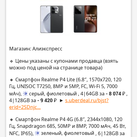
Магазин: Алиэкспресс
🔹 Цены указаны с купонами продавца (взять
можно под ценой на странице товара)
🔸 Смартфон Realme P4 Lite (6.8″, 1570х720, 120
Гц, UNISOC T7250, 8MP и 5MP, FC, Wi-Fi 5, 7000
мАч),
серый, фиолетовый
, 4|64GB за
- 8 074 ₽
,
4|128GB за
- 9 420 ₽
►
s.uberdeal.ru/bjst?
erid=2SDnjc...
🔸 Смартфон Realme P4 4G (6.8″, 2344х1080, 120
Гц, Snapdragon 685, 50MP и 8MP, 7000 мАч, 45 Вт,
NFC, IP65),
зеленый, фиолетовый
, 6|128GB за