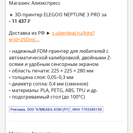
Магазин: Алиэкспресс
🔸 3D-принтер ELEGOO NEPTUNE 3 PRO за
- 11 437 ₽
Доставка из РФ ►
s.uberdeal.ru/bjtg?
erid=2SDnjc...
▫️ надежный FDM-принтер для любителей с
автоматической калибровкой, двойными Z-
осями и удобным сенсорным экраном
▫️ область печати: 225 × 225 × 280 мм
▫️ толщина слоя: 0,05–0,3 мм
▫️ диаметр сопла: 0,4 мм (сменное)
▫️ материалы: PLA, PETG, ABS, TPU и др.
▫️ подогреваемый стол (до 100°C)
Реклама. ООО “АЛИБАБА.КОМ (РУ)”, ИНН 7703380158