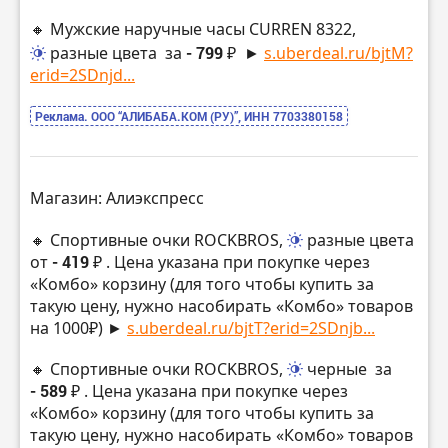
🔸 Мужские наручные часы CURREN 8322,
разные цвета
за
- 799 ₽
►
s.uberdeal.ru/bjtM?
erid=2SDnjd...
Реклама. ООО “АЛИБАБА.КОМ (РУ)”, ИНН 7703380158
Магазин: Алиэкспресс
🔸 Спортивные очки ROCKBROS,
разные цвета
от
- 419 ₽
. Цена указана при покупке через
«Комбо» корзину (для того чтобы купить за
такую цену, нужно насобирать «Комбо» товаров
на 1000₽) ►
s.uberdeal.ru/bjtT?erid=2SDnjb...
🔸 Спортивные очки ROCKBROS,
черные
за
- 589 ₽
. Цена указана при покупке через
«Комбо» корзину (для того чтобы купить за
такую цену, нужно насобирать «Комбо» товаров