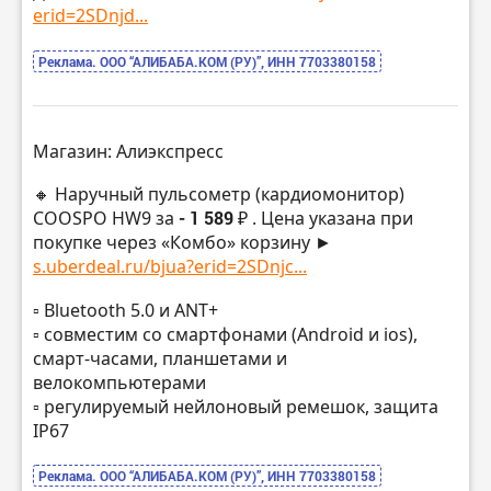
erid=2SDnjd...
Реклама. ООО “АЛИБАБА.КОМ (РУ)”, ИНН 7703380158
Магазин: Алиэкспресс
🔸 Наручный пульсометр (кардиомонитор)
COOSPO HW9 за
- 1 589 ₽
. Цена указана при
покупке через «Комбо» корзину ►
s.uberdeal.ru/bjua?erid=2SDnjc...
▫️ Bluetooth 5.0 и ANT+
▫️ совместим со смартфонами (Android и ios),
смарт-часами, планшетами и
велокомпьютерами
▫️ регулируемый нейлоновый ремешок, защита
IP67
Реклама. ООО “АЛИБАБА.КОМ (РУ)”, ИНН 7703380158