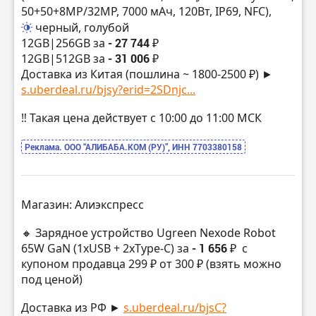
50+50+8MP/32МР, 7000 мАч, 120Вт, IP69, NFC),
черный, голубой
12GB|256GB за
- 27 744 ₽
12GB|512GB за
- 31 006 ₽
Доставка из Китая (пошлина ~ 1800-2500 ₽) ►
s.uberdeal.ru/bjsy?erid=2SDnjc...
‼️ Такая цена действует с 10:00 до 11:00 МСК
Реклама. ООО “АЛИБАБА.КОМ (РУ)”, ИНН 7703380158
Магазин: Алиэкспресс
🔸 Зарядное устройство Ugreen Nexode Robot
65W GaN (1хUSB + 2xType-C) за
- 1 656 ₽
с
купоном продавца 299 ₽ от 300 ₽ (взять можно
под ценой)
Доставка из РФ ►
s.uberdeal.ru/bjsC?