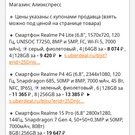
Магазин: Алиэкспресс
🔹 Цены указаны с купонами продавца (взять
можно под ценой на странице товара)
🔸 Смартфон Realme P4 Lite (6.8″, 1570х720, 120
Гц, UNISOC T7250, 8MP и 5MP, FC, Wi-Fi 5, 7000
мАч),
серый, фиолетовый
, 4|64GB за
- 8 074 ₽
,
4|128GB за
- 9 420 ₽
►
s.uberdeal.ru/bjst?
erid=2SDnjc...
🔸 Смартфон Realme P4 4G (6.8″, 2344х1080, 120
Гц, Snapdragon 685, 50MP и 8MP, 7000 мАч, 45 Вт,
NFC, IP65),
зеленый, фиолетовый
, 6|128GB за
- 11 365 ₽
, 8|256GB за
- 13 385 ₽
►
s.uberdeal.ru/bjsu?erid=2SDnjc...
🔸 Смартфон Realme 15 Pro (6.8″ 2800х1280,
144Гц, Snapdragon 7 Gen 4, 50+50+0.3MP и 50MP,
7000мАч, 80Вт)
8GB|256GB за
- 19 647 ₽