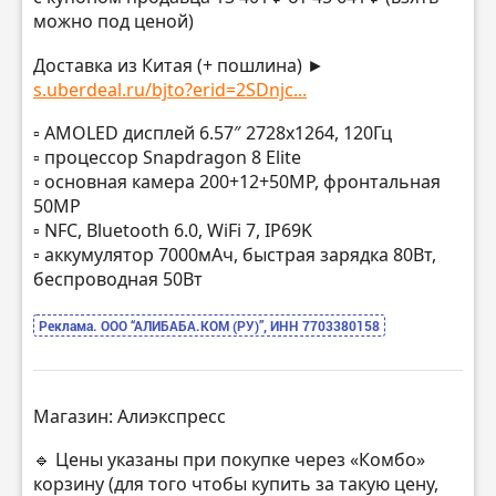
можно под ценой)
Доставка из Китая (+ пошлина) ►
s.uberdeal.ru/bjto?erid=2SDnjc...
▫️ AMOLED дисплей 6.57″ 2728х1264, 120Гц
▫️ процессор Snapdragon 8 Elite
▫️ основная камера 200+12+50MP, фронтальная
50MP
▫️ NFC, Bluetooth 6.0, WiFi 7, IP69K
▫️ аккумулятор 7000мАч, быстрая зарядка 80Вт,
беспроводная 50Вт
Реклама. ООО “АЛИБАБА.КОМ (РУ)”, ИНН 7703380158
Магазин: Алиэкспресс
🔹 Цены указаны при покупке через «Комбо»
корзину (для того чтобы купить за такую цену,