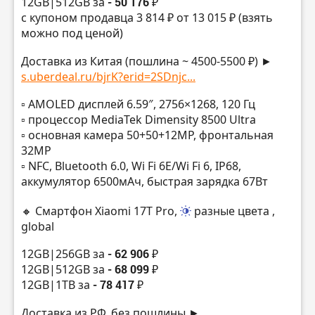
12GB|512GB за
- 50 176 ₽
с купоном продавца 3 814 ₽ от 13 015 ₽ (взять
можно под ценой)
Доставка из Китая (пошлина ~ 4500-5500 ₽) ►
s.uberdeal.ru/bjrK?erid=2SDnjc...
▫️ AMOLED дисплей 6.59″, 2756×1268, 120 Гц
▫️ процессор MediaTek Dimensity 8500 Ultra
▫️ основная камера 50+50+12МР, фронтальная
32МР
▫️ NFC, Bluetooth 6.0, Wi Fi 6E/Wi Fi 6, IP68,
аккумулятор 6500мАч, быстрая зарядка 67Вт
🔸 Смартфон Xiaomi 17T Pro,
разные цвета
,
global
12GB|256GB за
- 62 906 ₽
12GB|512GB за
- 68 099 ₽
12GB|1TB за
- 78 417 ₽
Доставка из РФ, без пошлины ►