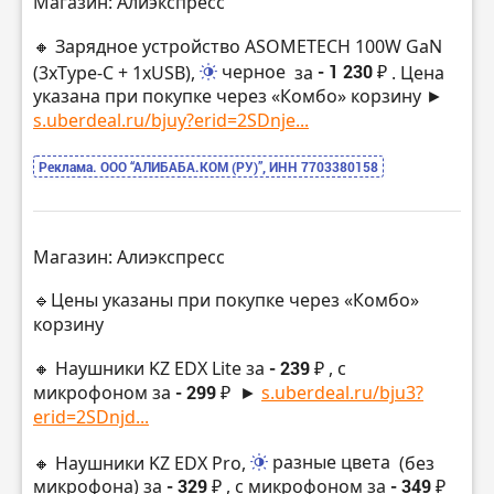
Магазин: Алиэкспресс
🔸 Зарядное устройство ASOMETECH 100W GaN
(3xType-C + 1xUSB),
черное
за
- 1 230 ₽
. Цена
указана при покупке через «Комбо» корзину ►
s.uberdeal.ru/bjuy?erid=2SDnje...
Реклама. ООО “АЛИБАБА.КОМ (РУ)”, ИНН 7703380158
Магазин: Алиэкспресс
🔹Цены указаны при покупке через «Комбо»
корзину
🔸 Hаушники KZ EDX Lite за
- 239 ₽
, с
микрофоном за
- 299 ₽
►
s.uberdeal.ru/bju3?
erid=2SDnjd...
🔸 Hаушники KZ EDX Pro,
разные цвета
(без
микрофона) за
- 329 ₽
, с микрофоном за
- 349 ₽