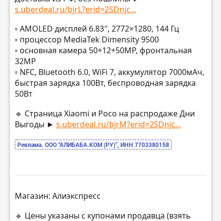
s.uberdeal.ru/bjrL?erid=2SDnjc...
▫️ AMOLED дисплей 6.83″, 2772×1280, 144 Гц
▫️ процессор MediaTek Dimensity 9500
▫️ основная камера 50+12+50МР, фронтальная
32МР
▫️ NFC, Bluetooth 6.0, WiFi 7, аккумулятор 7000мАч,
быстрая зарядка 100Вт, беспроводная зарядка
50Вт
🔹 Страница Xiaomi и Poco на распродаже Дни
Выгоды ►
s.uberdeal.ru/bjrM?erid=2SDnjc...
Реклама. ООО “АЛИБАБА.КОМ (РУ)”, ИНН 7703380158
Магазин: Алиэкспресс
🔹 Цены указаны с купонами продавца (взять