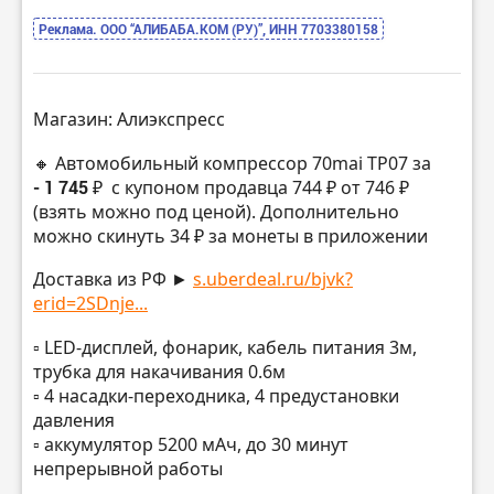
Реклама. ООО “АЛИБАБА.КОМ (РУ)”, ИНН 7703380158
Магазин: Алиэкспресс
🔸 Автомобильный компрессор 70mai TP07 за
- 1 745 ₽
с купоном продавца 744 ₽ от 746 ₽
(взять можно под ценой). Дополнительно
можно скинуть 34 ₽ за монеты в приложении
Доставка из РФ ►
s.uberdeal.ru/bjvk?
erid=2SDnje...
▫️ LED-дисплей, фонарик, кабель питания 3м,
трубка для накачивания 0.6м
▫️ 4 насадки-переходника, 4 предустановки
давления
▫️ аккумулятор 5200 мАч, до 30 минут
непрерывной работы