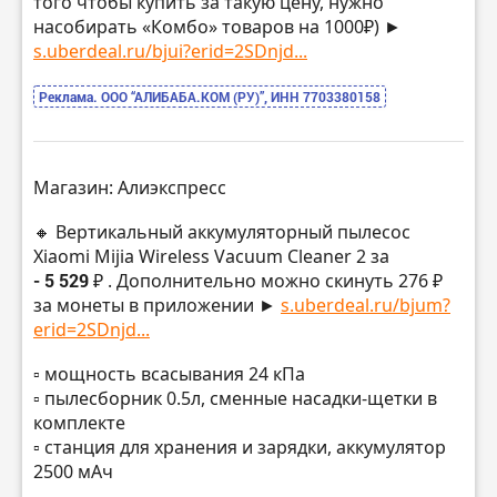
того чтобы купить за такую цену, нужно
насобирать «Комбо» товаров на 1000₽) ►
s.uberdeal.ru/bjui?erid=2SDnjd...
Реклама. ООО “АЛИБАБА.КОМ (РУ)”, ИНН 7703380158
Магазин: Алиэкспресс
🔸 Вертикальный аккумуляторный пылесос
Xiaomi Mijia Wireless Vacuum Cleaner 2 за
- 5 529 ₽
. Дополнительно можно скинуть 276 ₽
за монеты в приложении ►
s.uberdeal.ru/bjum?
erid=2SDnjd...
▫️ мощность всасывания 24 кПа
▫️ пылесборник 0.5л, сменные насадки-щетки в
комплекте
▫️ станция для хранения и зарядки, аккумулятор
2500 мАч