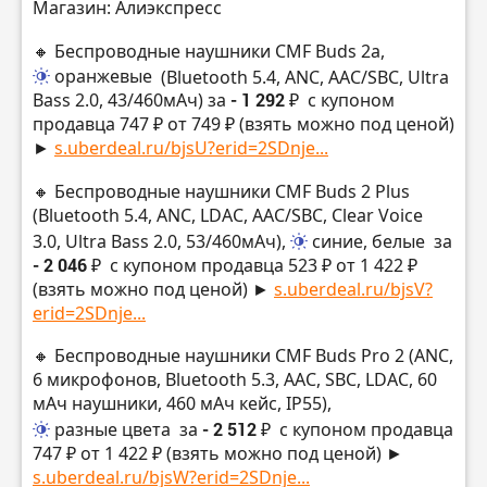
Магазин: Алиэкспресс
🔸 Беспроводные наушники CMF Buds 2a,
оранжевые
(Bluetooth 5.4, ANC, AAC/SBC, Ultra
Bass 2.0, 43/460мАч) за
- 1 292 ₽
с купоном
продавца 747 ₽ от 749 ₽ (взять можно под ценой)
►
s.uberdeal.ru/bjsU?erid=2SDnje...
🔸 Беспроводные наушники CMF Buds 2 Plus
(Bluetooth 5.4, ANC, LDAC, AAC/SBC, Clear Voice
3.0, Ultra Bass 2.0, 53/460мАч),
синие, белые
за
- 2 046 ₽
с купоном продавца 523 ₽ от 1 422 ₽
(взять можно под ценой) ►
s.uberdeal.ru/bjsV?
erid=2SDnje...
🔸 Беспроводные наушники CMF Buds Pro 2 (ANC,
6 микрофонов, Bluetooth 5.3, AAC, SBC, LDAC, 60
мАч наушники, 460 мАч кейс, IP55),
разные цвета
за
- 2 512 ₽
с купоном продавца
747 ₽ от 1 422 ₽ (взять можно под ценой) ►
s.uberdeal.ru/bjsW?erid=2SDnje...