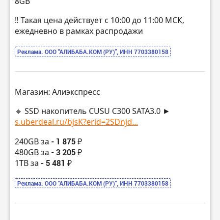
8GB
‼️ Такая цена действует с 10:00 до 11:00 МСК,
ежедневно в рамках распродажи
Реклама. ООО “АЛИБАБА.КОМ (РУ)”, ИНН 7703380158
Магазин: Алиэкспресс
🔸 SSD накопитель CUSU C300 SATA3.0 ►
s.uberdeal.ru/bjsK?erid=2SDnjd...
240GB за
- 1 875 ₽
480GB за
- 3 205 ₽
1TB за
- 5 481 ₽
Реклама. ООО “АЛИБАБА.КОМ (РУ)”, ИНН 7703380158