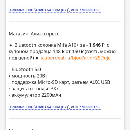
Реклама. ООО “АЛИБАБА.КОМ (РУ)”, ИНН 7703380158
Магазин: Алиэкспресс
🔸 Bluetooth колонка Mifa A10+ за
- 1 946 ₽
с
купоном продавца 148 ₽ от 150 ₽ (взять можно
под ценой) ►
s.uberdeal.ru/bjuu?erid=2SDnjc...
▫️ Bluetooth 5.0
▫️ мощность 20Вт
▫️ поддержка Micro-SD карт, разъем AUX, USB
▫️ защита от воды IPX7
▫️ аккумулятор 2200мАч
Реклама. ООО “АЛИБАБА.КОМ (РУ)”, ИНН 7703380158