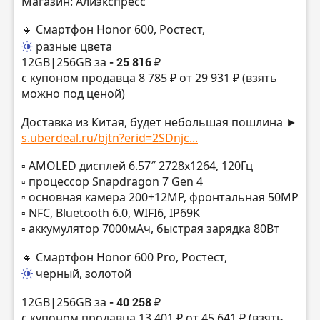
Магазин: Алиэкспресс
🔸 Смартфон Honor 600, Ростест,
разные цвета
12GB|256GB за
- 25 816 ₽
с купоном продавца 8 785 ₽ от 29 931 ₽ (взять
можно под ценой)
Доставка из Китая, будет небольшая пошлина ►
s.uberdeal.ru/bjtn?erid=2SDnjc...
▫️ AMOLED дисплей 6.57″ 2728х1264, 120Гц
▫️ процессор Snapdragon 7 Gen 4
▫️ основная камера 200+12MP, фронтальная 50MP
▫️ NFC, Bluetooth 6.0, WIFI6, IP69K
▫️ аккумулятор 7000мАч, быстрая зарядка 80Вт
🔸 Смартфон Honor 600 Pro, Ростест,
черный, золотой
12GB|256GB за
- 40 258 ₽
с купоном продавца 13 401 ₽ от 45 641 ₽ (взять