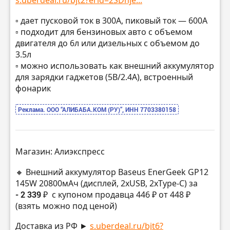
s.uberdeal.ru/bjt2?erid=2SDnje...
▫️ дает пусковой ток в 300A, пиковый ток — 600А
▫️ подходит для бензиновых авто с объемом
двигателя до 6л или дизельных с объемом до
3.5л
▫️ можно использовать как внешний аккумулятор
для зарядки гаджетов (5В/2.4А), встроенный
фонарик
Реклама. ООО “АЛИБАБА.КОМ (РУ)”, ИНН 7703380158
Магазин: Алиэкспресс
🔸 Внешний аккумулятор Baseus EnerGeek GP12
145W 20800мАч (дисплей, 2xUSB, 2xType-C) за
- 2 339 ₽
с купоном продавца 446 ₽ от 448 ₽
(взять можно под ценой)
Доставка из РФ ►
s.uberdeal.ru/bjt6?