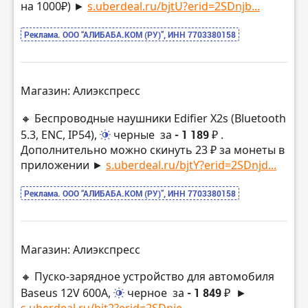
на 1000₽) ►
s.uberdeal.ru/bjtU?erid=2SDnjb...
Реклама. ООО “АЛИБАБА.КОМ (РУ)”, ИНН 7703380158
Магазин: Алиэкспресс
🔸 Беспроводные наушники Edifier X2s (Bluetooth
5.3, ENC, IP54),
черные
за
- 1 189 ₽
.
Дополнительно можно скинуть 23 ₽ за монеты в
приложении ►
s.uberdeal.ru/bjtY?erid=2SDnjd...
Реклама. ООО “АЛИБАБА.КОМ (РУ)”, ИНН 7703380158
Магазин: Алиэкспресс
🔸 Пуско-зарядное устройство для автомобиля
Baseus 12V 600A,
черное
за
- 1 849 ₽
►