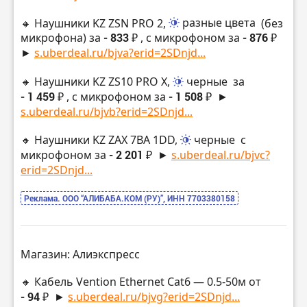
🔸 Hаушники KZ ZSN PRO 2,
разные цвета
(без
микрофона) за
- 833 ₽
, с микрофоном за
- 876 ₽
►
s.uberdeal.ru/bjva?erid=2SDnjd...
🔸 Hаушники KZ ZS10 PRO X,
черные
за
- 1 459 ₽
, с микрофоном за
- 1 508 ₽
►
s.uberdeal.ru/bjvb?erid=2SDnjd...
🔸 Hаушники KZ ZAX 7BA 1DD,
черные
с
микрофоном за
- 2 201 ₽
►
s.uberdeal.ru/bjvc?
erid=2SDnjd...
Реклама. ООО “АЛИБАБА.КОМ (РУ)”, ИНН 7703380158
Магазин: Алиэкспресс
🔸 Кабель Vention Ethernet Cat6 — 0.5-50м от
- 94 ₽
►
s.uberdeal.ru/bjvg?erid=2SDnjd...