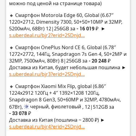
можно под ценой на странице товара)
🔸 Смартфон Motorola Edge 60, Global (6.67″
1220×2712, Dimensity 7300, 50+50+10MP и 32MP,
5200мАч, 68Вт) 12|256GB за
- 16 019 ₽
►
s.uberdeal.ru/bjr2?erid=2SDnjd...
🔸 Смартфон OnePlus Nord CE 6, Global (6.78″
1272×2772, 144Гц, Snapdragon 7s Gen 4, 50+2MP и
32MP, 7500мАч, 80Вт) 8|256GB за
- 20 248 ₽
Доставка из Китая, будет небольшая пошлина ►
s.uberdeal.ru/bjr3?erid=2SDnjd...
🔸 Смартфон Xiaomi Mix Flip, global (6.86″
1224х2912 120Гц + 4″ 1392×1208 120Гц,
Snapdragon 8 Gen3, 50+60MP и 32MP, 4780мАч,
67Вт),
черный, фиолетовый
, 12|512GB за
- 33 078 ₽
Доставка из Китая (пошлина ~ 2800 ₽) ►
s.uberdeal.ru/bjr4?erid=2SDnjd...