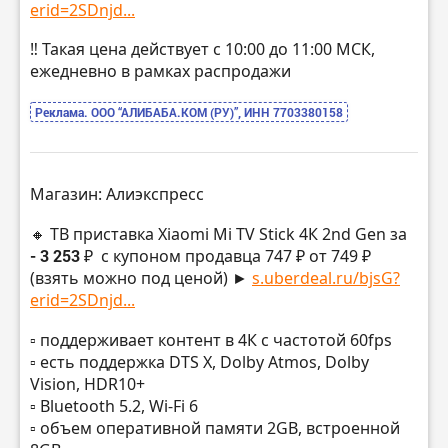
erid=2SDnjd...
‼️ Такая цена действует с 10:00 до 11:00 МСК,
ежедневно в рамках распродажи
Реклама. ООО “АЛИБАБА.КОМ (РУ)”, ИНН 7703380158
Магазин: Алиэкспресс
🔸 ТВ приставка Xiaomi Mi TV Stick 4К 2nd Gen за
- 3 253 ₽
с купоном продавца 747 ₽ от 749 ₽
(взять можно под ценой) ►
s.uberdeal.ru/bjsG?
erid=2SDnjd...
▫️ поддерживает контент в 4К с частотой 60fps
▫️ есть поддержка DTS X, Dolby Atmos, Dolby
Vision, HDR10+
▫️ Bluetooth 5.2, Wi-Fi 6
▫️ объем оперативной памяти 2GB, встроенной