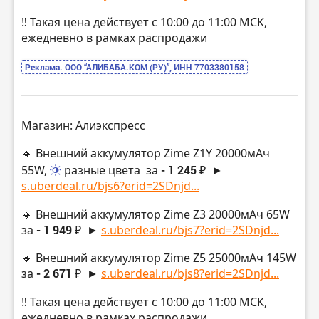
‼️ Такая цена действует с 10:00 до 11:00 МСК,
ежедневно в рамках распродажи
Реклама. ООО “АЛИБАБА.КОМ (РУ)”, ИНН 7703380158
Магазин: Алиэкспресс
🔸 Внешний аккумулятор Zime Z1Y 20000мАч
55W,
разные цвета
за
- 1 245 ₽
►
s.uberdeal.ru/bjs6?erid=2SDnjd...
🔸 Внешний аккумулятор Zime Z3 20000мАч 65W
за
- 1 949 ₽
►
s.uberdeal.ru/bjs7?erid=2SDnjd...
🔸 Внешний аккумулятор Zime Z5 25000мАч 145W
за
- 2 671 ₽
►
s.uberdeal.ru/bjs8?erid=2SDnjd...
‼️ Такая цена действует с 10:00 до 11:00 МСК,
ежедневно в рамках распродажи