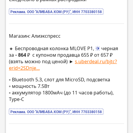
Реклама. ООО “АЛИБАБА.КОМ (РУ)”, ИНН 7703380158
Магазин: Алиэкспресс
🔸 Беспроводная колонка MLOVE P1,
черная
за
- 864 ₽
с купоном продавца 655 ₽ от 657 ₽
(взять можно под ценой) ►
s.uberdeal.ru/bjtc?
erid=2SDnje...
▫️ Bluetooth 5.3, слот для MicroSD, подсветка
▫️ мощность 7.5Вт
▫️ аккумулятор 1800мАч (до 11 часов работы),
Type-C
Реклама. ООО “АЛИБАБА.КОМ (РУ)”, ИНН 7703380158