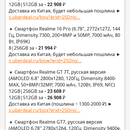
12GB|512GB за
- 22 908 ₽
Доставка из Китая, будет небольшая пошлина ►
s.uberdeal.ru/bjsv?erid=2SDnjc...
🔸 Смартфон Realme 16 Pro (6.78″, 2772х1272, 144
Гц, Dimensity 7300, 200+8MP и 50MP, 7000 мАч, 80
Вт, IP69K)
8|256GB за
- 21 994 ₽
Доставка из Китая, будет небольшая пошлина ►
s.uberdeal.ru/bjsw?erid=2SDnjc...
🔸 Смартфон Realme GT 7T, русская версия
(AMOLED 6.8″ 2800х1280, 120Гц, Dimensity 8400-
MAX, 50+8MP/32МР, 7000 мАч, 120Вт, IP69, NFC)
12GB|256GB за
- 23 608 ₽
12GB|512GB за
- 26 908 ₽
Доставка из Китая (пошлина ~ 1300-2000 ₽) ►
s.uberdeal.ru/bjsx?erid=2SDnjc...
🔸 Смартфон Realme GT7, русская версия
(AMOLED 6.78″ 2780х1264, 120Гц, Dimensity 9400e,