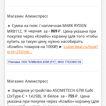
Магазин: Алиэкспресс
🔸 Сумка на пояс / наплечная MARK RYDEN
MR8112,
черная
за
- 869 ₽
. Цена указана при
покупке через «Комбо» корзину (для того чтобы
купить за такую цену, нужно насобирать
«Комбо» товаров на 1000₽) ►
s.uberdeal.ru/bjue?
erid=2SDnjb...
Реклама. ООО “АЛИБАБА.КОМ (РУ)”, ИНН 7703380158
Магазин: Алиэкспресс
🔸 Зарядное устройство ASOMETECH 67W GaN
(2xType-C + 1xUSB),
белое
за
- 755 ₽
. Цена
указана при покупке через «Комбо» корзину (для