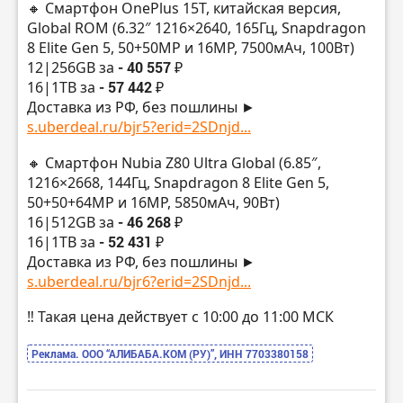
🔸 Смартфон OnePlus 15T, китайская версия,
Global ROM (6.32″ 1216×2640, 165Гц, Snapdragon
8 Elite Gen 5, 50+50MP и 16MP, 7500мАч, 100Вт)
12|256GB за
- 40 557 ₽
16|1TB за
- 57 442 ₽
Доставка из РФ, без пошлины ►
s.uberdeal.ru/bjr5?erid=2SDnjd...
🔸 Смартфон Nubia Z80 Ultra Global (6.85″,
1216×2668, 144Гц, Snapdragon 8 Elite Gen 5,
50+50+64MP и 16MP, 5850мАч, 90Вт)
16|512GB за
- 46 268 ₽
16|1TB за
- 52 431 ₽
Доставка из РФ, без пошлины ►
s.uberdeal.ru/bjr6?erid=2SDnjd...
‼️ Такая цена действует с 10:00 до 11:00 МСК
Реклама. ООО “АЛИБАБА.КОМ (РУ)”, ИНН 7703380158