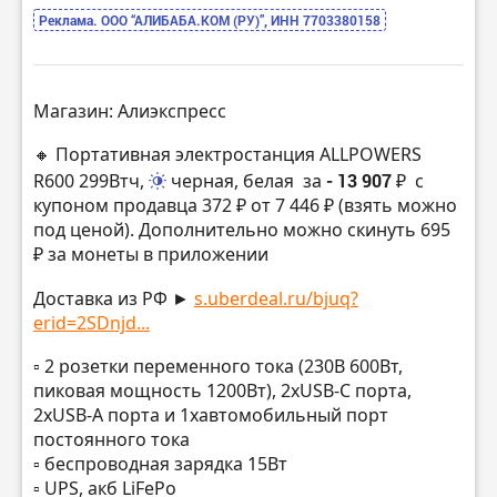
Реклама. ООО “АЛИБАБА.КОМ (РУ)”, ИНН 7703380158
Магазин: Алиэкспресс
🔸 Портативная электростанция ALLPOWERS
R600 299Втч,
черная, белая
за
- 13 907 ₽
с
купоном продавца 372 ₽ от 7 446 ₽ (взять можно
под ценой). Дополнительно можно скинуть 695
₽ за монеты в приложении
Доставка из РФ ►
s.uberdeal.ru/bjuq?
erid=2SDnjd...
▫️ 2 розетки переменного тока (230В 600Вт,
пиковая мощность 1200Вт), 2хUSB-C порта,
2хUSB-A порта и 1хавтомобильный порт
постоянного тока
▫️ беспроводная зарядка 15Вт
▫️ UPS, акб LiFePo