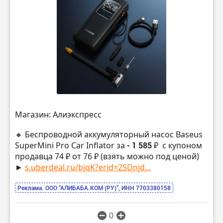
Магазин: Алиэкспресс
🔸 Беспроводной аккумуляторный насос Baseus
SuperMini Pro Car Inflator за
- 1 585 ₽
с купоном
продавца 74 ₽ от 76 ₽ (взять можно под ценой)
►
s.uberdeal.ru/bjqK?erid=2SDnjd...
Реклама. ООО “АЛИБАБА.КОМ (РУ)”, ИНН 7703380158
0