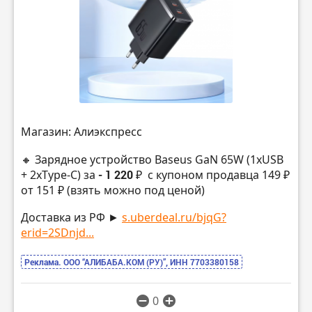
Магазин: Алиэкспресс
🔸 Зарядное устройство Baseus GaN 65W (1xUSB
+ 2xType-C) за
- 1 220 ₽
с купоном продавца 149 ₽
от 151 ₽ (взять можно под ценой)
Доставка из РФ ►
s.uberdeal.ru/bjqG?
erid=2SDnjd...
Реклама. ООО “АЛИБАБА.КОМ (РУ)”, ИНН 7703380158
0