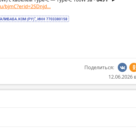
ru/bjmC?erid=2SDnjd...
“АЛИБАБА.КОМ (РУ)”, ИНН 7703380158
Поделиться:
12.06.2026 