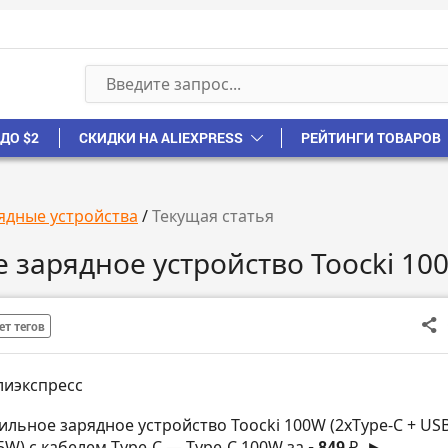
ДО $2
СКИДКИ НА ALIEXPRESS
РЕЙТИНГИ ТОВАРОВ
ядные устройства
/
Текущая статья
 зарядное устройство Toocki 10
ет тегов
лиэкспресс
ильное зарядное устройство Toocki 100W (2xType-C + USB
W) с кабелем Type-C — Type-C 100W за
- 849 ₽
►