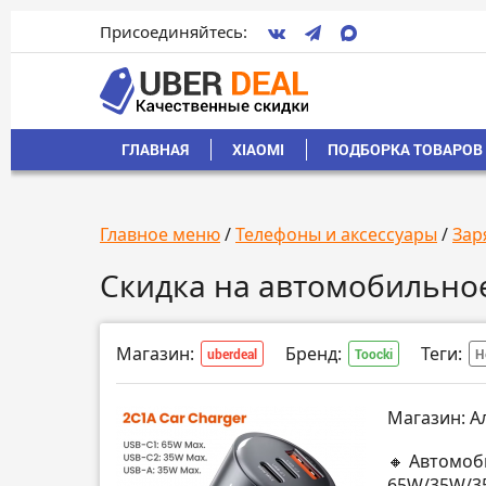
Присоединяйтесь:
ГЛАВНАЯ
XIAOMI
ПОДБОРКА ТОВАРОВ 
Главное меню
/
Телефоны и аксессуары
/
Зар
Скидка на автомобильное
Магазин:
Бренд:
Теги:
uberdeal
Toocki
Н
Магазин: А
🔸 Автомоб
65W/35W/35