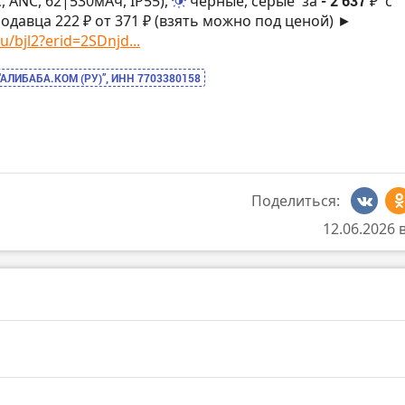
, ANC, 62|530мАч, IP55),
черные, серые
за
- 2 637 ₽
с
одавца 222 ₽ от 371 ₽ (взять можно под ценой) ►
u/bjl2?erid=2SDnjd...
“АЛИБАБА.КОМ (РУ)”, ИНН 7703380158
Поделиться:
12.06.2026 