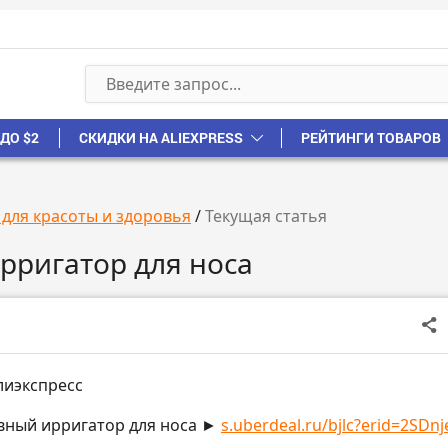
ДО $2
СКИДКИ НА ALIEXPRESS
РЕЙТИНГИ ТОВАРОВ
 для красоты и здоровья
/
Текущая статья
рригатор для носа
лиэкспресс
вный ирригатор для носа ►
s.uberdeal.ru/bjlc?erid=2SDnje