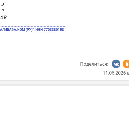
2 ₽
7 ₽
04 ₽
“АЛИБАБА.КОМ (РУ)”, ИНН 7703380158
Поделиться:
11.06.2026 