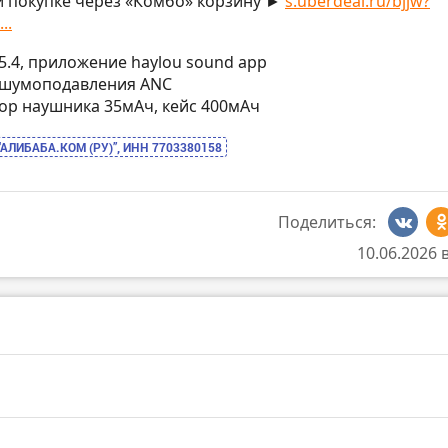
и покупке через «Комбо» корзину ►
s.uberdeal.ru/bjjw?
..
h 5.4, приложение haylou sound app
а шумоподавления ANC
ятор наушника 35мАч, кейс 400мАч
“АЛИБАБА.КОМ (РУ)”, ИНН 7703380158
Поделиться:
10.06.2026 