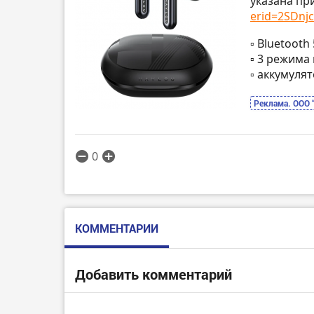
указана пр
erid=2SDnjc.
▫️ Bluetoot
▫️ 3 режим
▫️ аккумул
Реклама. ООО 
0
КОММЕНТАРИИ
Добавить комментарий