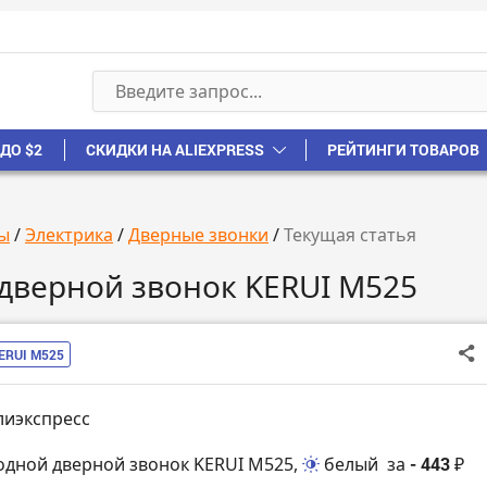
ДО $2
СКИДКИ НА ALIEXPRESS
РЕЙТИНГИ ТОВАРОВ
ы
/
Электрика
/
Дверные звонки
/
Текущая статья
дверной звонок KERUI M525
ERUI M525
лиэкспресс
одной дверной звонок KERUI M525,
белый
за
- 443 ₽