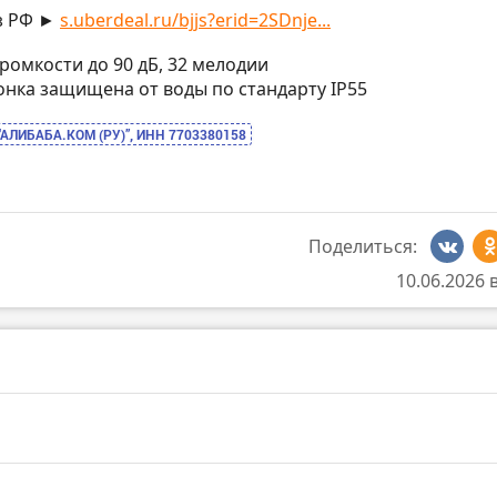
з РФ ►
s.uberdeal.ru/bjjs?erid=2SDnje...
 громкости до 90 дБ, 32 мелодии
звонка защищена от воды по стандарту IP55
“АЛИБАБА.КОМ (РУ)”, ИНН 7703380158
Поделиться:
10.06.2026 