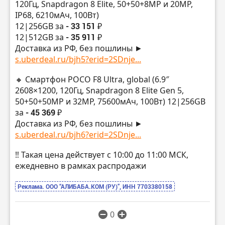
120Гц, Snapdragon 8 Elite, 50+50+8MP и 20MP,
IP68, 6210мАч, 100Вт)
12|256GB за
- 33 151 ₽
12|512GB за
- 35 911 ₽
Доставка из РФ, без пошлины ►
s.uberdeal.ru/bjh5?erid=2SDnje...
🔸 Смартфон POCO F8 Ultra, global (6.9″
2608×1200, 120Гц, Snapdragon 8 Elite Gen 5,
50+50+50MP и 32MP, 75600мАч, 100Вт) 12|256GB
за
- 45 369 ₽
Доставка из РФ, без пошлины ►
s.uberdeal.ru/bjh6?erid=2SDnje...
‼️ Такая цена действует с 10:00 до 11:00 МСК,
ежедневно в рамках распродажи
Реклама. ООО “АЛИБАБА.КОМ (РУ)”, ИНН 7703380158
0