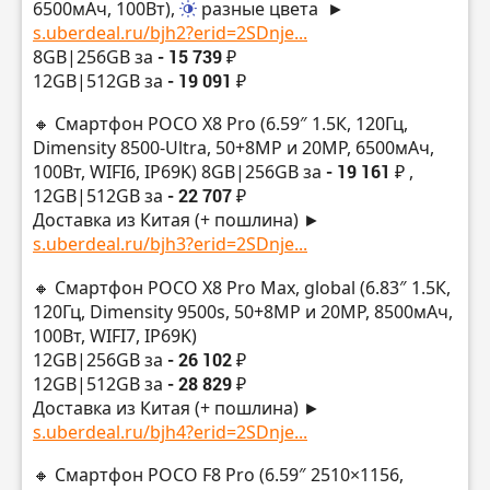
6500мАч, 100Вт),
разные цвета
►
s.uberdeal.ru/bjh2?erid=2SDnje...
8GB|256GB за
- 15 739 ₽
12GB|512GB за
- 19 091 ₽
🔸 Смартфон POCO X8 Pro (6.59″ 1.5К, 120Гц,
Dimensity 8500-Ultra, 50+8MP и 20MP, 6500мАч,
100Вт, WIFI6, IP69K) 8GB|256GB за
- 19 161 ₽
,
12GB|512GB за
- 22 707 ₽
Доставка из Китая (+ пошлина) ►
s.uberdeal.ru/bjh3?erid=2SDnje...
🔸 Смартфон POCO X8 Pro Max, global (6.83″ 1.5К,
120Гц, Dimensity 9500s, 50+8MP и 20MP, 8500мАч,
100Вт, WIFI7, IP69K)
12GB|256GB за
- 26 102 ₽
12GB|512GB за
- 28 829 ₽
Доставка из Китая (+ пошлина) ►
s.uberdeal.ru/bjh4?erid=2SDnje...
🔸 Смартфон POCO F8 Pro (6.59″ 2510×1156,