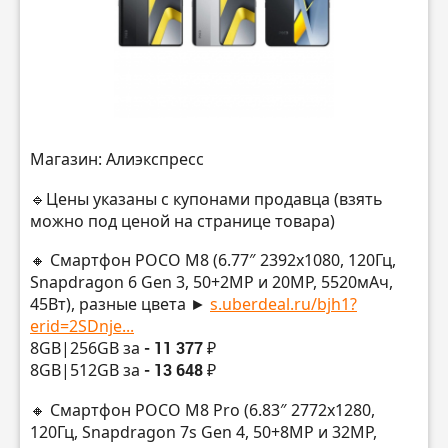
Магазин: Алиэкспресс
🔹Цены указаны с купонами продавца (взять
можно под ценой на странице товара)
🔸 Смартфон POCO M8 (6.77″ 2392х1080, 120Гц,
Snapdragon 6 Gen 3, 50+2MP и 20MP, 5520мАч,
45Вт), разные цвета ►
s.uberdeal.ru/bjh1?
erid=2SDnje...
8GB|256GB за
- 11 377 ₽
8GB|512GB за
- 13 648 ₽
🔸 Смартфон POCO M8 Pro (6.83″ 2772х1280,
120Гц, Snapdragon 7s Gen 4, 50+8MP и 32MP,