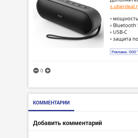
s.uberdeal.r
▫️ мощност
▫️ Bluetooth 
▫️ USB-C
▫️ защита п
Реклама. ООО 
0
КОММЕНТАРИИ
Добавить комментарий