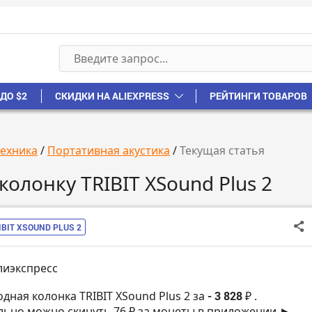
ДО $2
СКИДКИ НА ALIEXPRESS
РЕЙТИНГИ ТОВАРОВ
техника
/
Портативная акустика
/
Текущая статья
олонку TRIBIT XSound Plus 2
IBIT XSOUND PLUS 2
лиэкспресс
одная колонка TRIBIT XSound Plus 2 за
- 3 828 ₽
.
ьно можно скинуть 76 ₽ за монеты в приложении ►