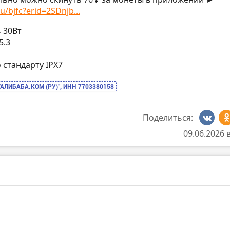
u/bjfc?erid=2SDnjb...
ь 30Вт
5.3
о стандарту IPX7
“АЛИБАБА.КОМ (РУ)”, ИНН 7703380158
Поделиться:
09.06.2026 