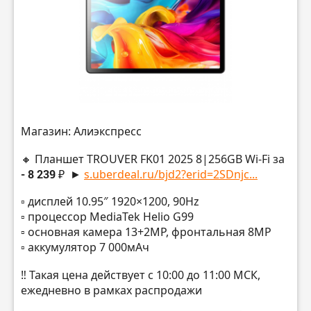
Магазин: Алиэкспресс
🔸 Планшет TROUVER FK01 2025 8|256GB Wi-Fi за
- 8 239 ₽
►
s.uberdeal.ru/bjd2?erid=2SDnjc...
▫️ дисплей 10.95″ 1920×1200, 90Hz
▫️ процессор MediaTek Helio G99
▫️ основная камера 13+2MP, фронтальная 8MP
▫️ аккумулятор 7 000мАч
‼️ Такая цена действует с 10:00 до 11:00 МСК,
ежедневно в рамках распродажи