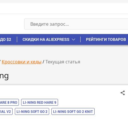
ДО $2
СКИДКИ НА ALIEXPRESS
РЕЙТИНГИ ТОВАРОВ
/
Кроссовки и кеды
/
Текущая статья
ing
HARE 8 PRO
LI-NING RED HARE 9
IAL V2
LI-NING SOFT GO 2
LI-NING SOFT GO 2 KNIT