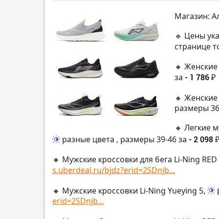
Магазин: А
🔹 Цены ук
странице т
🔸 Женские
за
- 1 786 ₽
🔸 Женские 
размеры 36
🔸 Легкие м
разные цвета
, размеры 39-46 за
- 2 098 
🔸 Мужские кроссовки для бега Li-Ning RED
s.uberdeal.ru/bjdz?erid=2SDnjb...
🔸 Мужские кроссовки Li-Ning Yueying 5,
erid=2SDnjb...