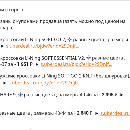
лиэкспресс
азаны с купонами продавца (взять можно под ценой на
овара)
 кроссовки Li-Ning SOFT GO 2,
разные цвета
, размеры 
►
s.uberdeal.ru/bjdw?erid=2SDnjf...
кроссовки Li-Ning SOFT ESSENTIAL V2,
разные цвета
,
-37 за
- 1 951 ₽
►
s.uberdeal.ru/bjdx?erid=2SDnjf...
ужские кроссовки Li-Ning SOFT GO 2 KNIT (без шнуровки)
₽
►
s.uberdeal.ru/bjdy?erid=2SDnjb...
 HARE 9,
разные цвета
, размеры 40-46 за
- 2 395 ₽
►
разные цвета
, размеры 40-44 за
- 2 640 ₽
►
s.uberdeal.ru