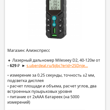
Магазин: Алиэкспресс
🔸 Лазерный дальномер Mileseey D2, 40-120м от
- 629 ₽
►
s.uberdeal.ru/bjbc?erid=2SDnje...
▫️ измерение за 0.25 секунды, точность ±2 мм,
подсветка дисплея
▫️ расчет площади и объема, расчет углов, два
встроенных пузырьковых уровня
▫️ питание от 2хААА батареек (на 5000
измерений)