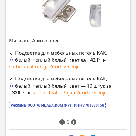
Магазин: Алиэкспресс
🔸 Подсветка для мебельных петель KAK,
белый, теплый белый
свет за
- 42 ₽
►
s.uberdeal.ru/bjal?erid=2SDnjc...
🔸 Подсветка для мебельных петель KAK,
белый, теплый белый
свет — 10 штук за
- 328 ₽
►
s.uberdeal.ru/bjam?erid=2SDnjc...
Реклама. ООО “АЛИБАБА.КОМ (РУ)”, ИНН 7703380158
0