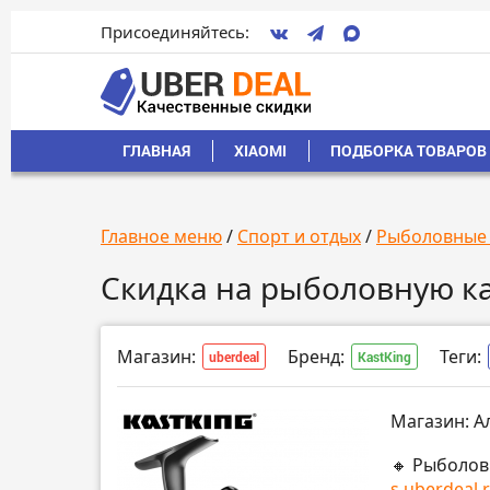
Присоединяйтесь:
ГЛАВНАЯ
XIAOMI
ПОДБОРКА ТОВАРОВ 
Главное меню
/
Спорт и отдых
/
Рыболовные
Скидка на рыболовную ка
Магазин:
Бренд:
Теги:
uberdeal
KastKing
Магазин: А
🔸 Рыболов
s.uberdeal.