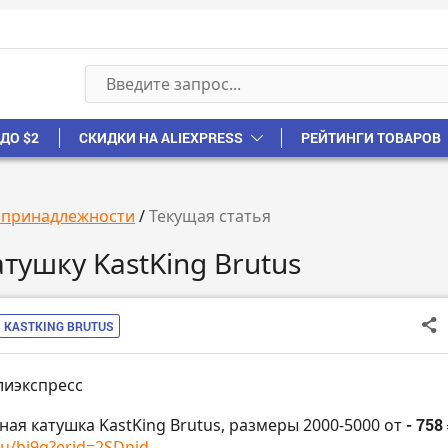
ДО $2
СКИДКИ НА ALIEXPRESS
РЕЙТИНГИ ТОВАРОВ
 принадлежности
/
Текущая статья
тушку KastKing Brutus
KASTKING BRUTUS
лиэкспресс
ная катушка KastKing Brutus, размеры 2000-5000 от
- 758
ru/bi9g?erid=2SDnjd...