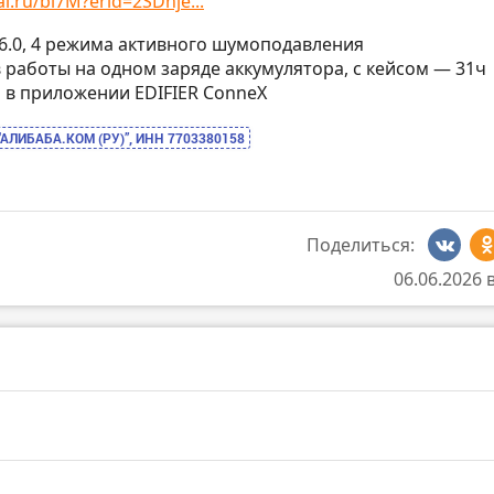
l.ru/bi7M?erid=2SDnje...
h 6.0, 4 режима активного шумоподавления
ов работы на одном заряде аккумулятора, с кейсом — 31ч
ка в приложении EDIFIER ConneX
“АЛИБАБА.КОМ (РУ)”, ИНН 7703380158
Поделиться:
06.06.2026 