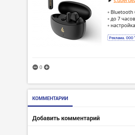
►
s.uberdea
▫️ Bluetoot
▫️ до 7 час
▫️ настрой
Реклама. ООО 
0
КОММЕНТАРИИ
Добавить комментарий