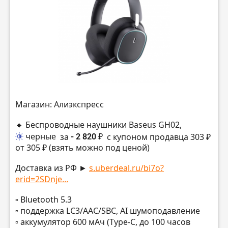
Магазин: Алиэкспресс
🔸 Беспроводные наушники Baseus GH02,
черные
за
- 2 820 ₽
с купоном продавца 303 ₽
от 305 ₽ (взять можно под ценой)
Доставка из РФ ►
s.uberdeal.ru/bi7o?
erid=2SDnje...
▫️ Bluetooth 5.3
▫️ поддержка LС3/AAC/SBC, AI шумоподавление
▫️ аккумулятор 600 мАч (Type-C, до 100 часов