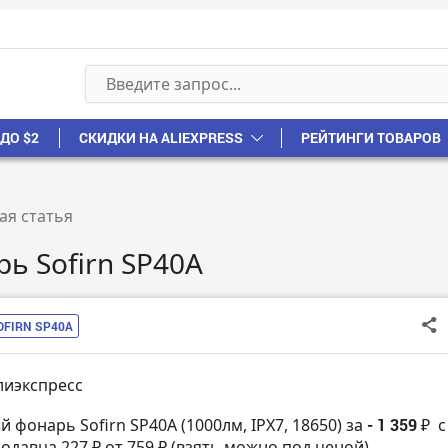
ДО $2
СКИДКИ НА ALIEXPRESS
РЕЙТИНГИ ТОВАРОВ
ая статья
ь Sofirn SP40A
OFIRN SP40A
лиэкспресс
 фонарь Sofirn SP40A (1000лм, IPX7, 18650) за
- 1 359 ₽
с
одавца 227 ₽ от 759 ₽ (взять можно под ценой).