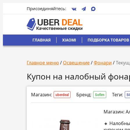
Присоединяйтесь:
ГЛАВНАЯ
XIAOMI
ПОДБОРКА ТОВАРОВ 
Главное меню
/
Освещение
/
Фонари
/
Текущ
Купон на налобный фонар
Магазин:
Бренд:
Теги:
uberdeal
Sofirn
S
Магазин: А
🔸 Налобный
купоном пр