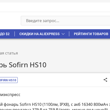
ДО $2
СКИДКИ НА ALIEXPRESS
РЕЙТИНГИ ТОВАРОВ
ая статья
ь Sofirn HS10
OFIRN HS10
лиэкспресс
 фонарь Sofirn HS10 (1100лм, IPX8), с акб 16340 800мАч 
поном продавца 379 ₽ от 759 ₽ (взять можно под ценой)