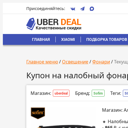
Присоединяйтесь:
ГЛАВНАЯ
XIAOMI
ПОДБОРКА ТОВАРОВ 
Главное меню
/
Освещение
/
Фонари
/
Текущ
Купон на налобный фонар
Магазин:
Бренд:
Теги:
uberdeal
Sofirn
S
Магазин: А
🔸 Налобный
- 865 ₽
с ку