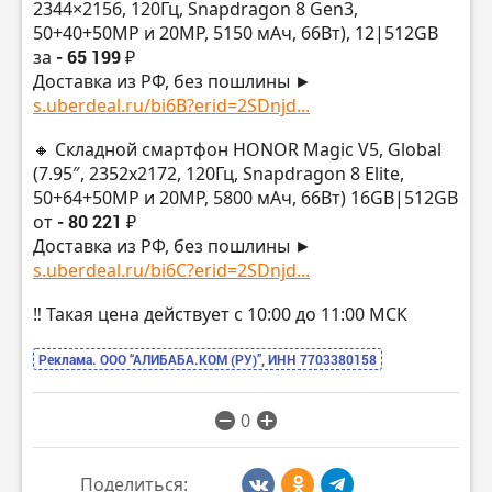
2344×2156, 120Гц, Snapdragon 8 Gen3,
50+40+50MP и 20MP, 5150 мАч, 66Вт), 12|512GB
за
- 65 199 ₽
Доставка из РФ, без пошлины ►
s.uberdeal.ru/bi6B?erid=2SDnjd...
🔸 Складной смартфон HONOR Magic V5, Global
(7.95″, 2352х2172, 120Гц, Snapdragon 8 Elite,
50+64+50MP и 20MP, 5800 мАч, 66Вт) 16GB|512GB
от
- 80 221 ₽
Доставка из РФ, без пошлины ►
s.uberdeal.ru/bi6C?erid=2SDnjd...
‼️ Такая цена действует с 10:00 до 11:00 МСК
Реклама. ООО “АЛИБАБА.КОМ (РУ)”, ИНН 7703380158
0
Поделиться: