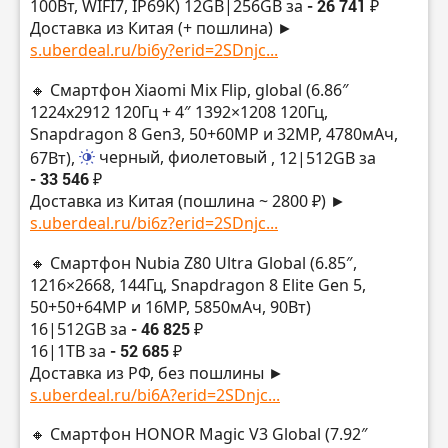
100Вт, WIFI7, IP69K) 12GB|256GB за
- 26 741 ₽
Доставка из Китая (+ пошлина) ►
s.uberdeal.ru/bi6y?erid=2SDnjc...
🔸 Смартфон Xiaomi Mix Flip, global (6.86″
1224х2912 120Гц + 4″ 1392×1208 120Гц,
Snapdragon 8 Gen3, 50+60MP и 32MP, 4780мАч,
67Вт),
черный, фиолетовый
, 12|512GB за
- 33 546 ₽
Доставка из Китая (пошлина ~ 2800 ₽) ►
s.uberdeal.ru/bi6z?erid=2SDnjc...
🔸 Смартфон Nubia Z80 Ultra Global (6.85″,
1216×2668, 144Гц, Snapdragon 8 Elite Gen 5,
50+50+64MP и 16MP, 5850мАч, 90Вт)
16|512GB за
- 46 825 ₽
16|1TB за
- 52 685 ₽
Доставка из РФ, без пошлины ►
s.uberdeal.ru/bi6A?erid=2SDnjc...
🔸 Смартфон HONOR Magic V3 Global (7.92″