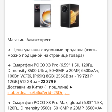
Магазин: Алиэкспресс
🔹 Цены указаны с купонами продавца (взять
можно под ценой на странице товара)
🔸 Смартфон POCO X8 Pro (6.59″ 1.5К, 120Гц,
Dimensity 8500-Ultra, 50+8MP и 20MP, 6500мАч,
100Вт, WIFI6, IP69K) 8GB|256GB за
- 19 723 ₽
,
12GB|512GB за
- 23 379 ₽
Доставка из Китая (+ пошлина) ►
s.uberdeal.ru/bi6x?erid=2SDnjc...
🔸 Смартфон POCO X8 Pro Max, global (6.83″ 1.5К,
120Гц, Dimensity 9500s, 50+8MP и 20MP, 8500мАч,