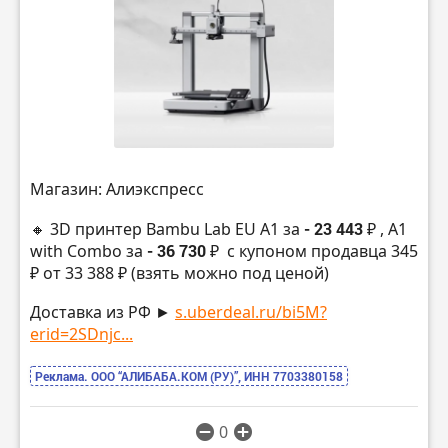
Магазин: Алиэкспресс
🔸 3D принтер Bambu Lab EU A1 за
- 23 443 ₽
, A1
with Combo за
- 36 730 ₽
с купоном продавца 345
₽ от 33 388 ₽ (взять можно под ценой)
Доставка из РФ ►
s.uberdeal.ru/bi5M?
erid=2SDnjc...
Реклама. ООО “АЛИБАБА.КОМ (РУ)”, ИНН 7703380158
0