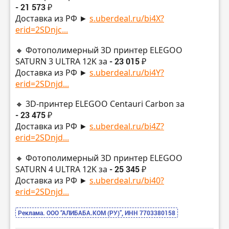
- 21 573 ₽
Доставка из РФ ►
s.uberdeal.ru/bi4X?
erid=2SDnjc...
🔸 Фотополимерный 3D принтер ELEGOO
SATURN 3 ULTRA 12K за
- 23 015 ₽
Доставка из РФ ►
s.uberdeal.ru/bi4Y?
erid=2SDnjd...
🔸 3D-принтер ELEGOO Centauri Carbon за
- 23 475 ₽
Доставка из РФ ►
s.uberdeal.ru/bi4Z?
erid=2SDnjd...
🔸 Фотополимерный 3D принтер ELEGOO
SATURN 4 ULTRA 12K за
- 25 345 ₽
Доставка из РФ ►
s.uberdeal.ru/bi40?
erid=2SDnjd...
Реклама. ООО “АЛИБАБА.КОМ (РУ)”, ИНН 7703380158