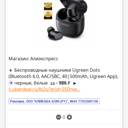
Магазин: Алиэкспресс
🔸 Беспроводные наушники Ugreen Dots
(Bluetooth 6.0, AAC/SBC, 40|500mAh, Ugreen App),
черные, белые
за
- 986 ₽
►
s.uberdeal.ru/bi2u?erid=2SDnje...
Реклама. ООО “АЛИБАБА.КОМ (РУ)”, ИНН 7703380158
0