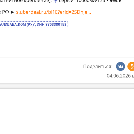
магнитное крепление),
серый
10000мАч за
- 994 ₽
з РФ ►
s.uberdeal.ru/bi1E?erid=2SDnje...
“АЛИБАБА.КОМ (РУ)”, ИНН 7703380158
Поделиться:
04.06.2026 