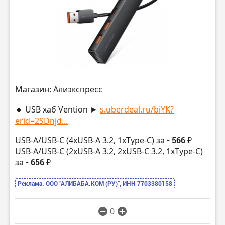
Магазин: Алиэкспресс
🔸 USB хаб Vention ►
s.uberdeal.ru/biYK?
erid=2SDnjd...
USB-А/USB-C (4xUSB-А 3.2, 1xType-С) за
- 566 ₽
USB-А/USB-C (2xUSB-А 3.2, 2xUSB-С 3.2, 1xType-C)
за
- 656 ₽
Реклама. ООО “АЛИБАБА.КОМ (РУ)”, ИНН 7703380158
0