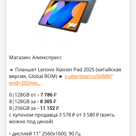
Магазин: Алиэкспресс
🔸 Планшет Lenovo Xiaoxin Pad 2025 (китайская
версия, Global ROM) ►
s.uberdeal.ru/biWW?
erid=2SDnje...
6|128GB от
- 7 786 ₽
8|128GB за
- 8 305 ₽
8|256GB за
- 11 152 ₽
с купоном продавца 3 578 ₽ от 3 580 ₽ (взять
можно под ценой)
▫️ дисплей 11″ 2560х1600, 90 Гц