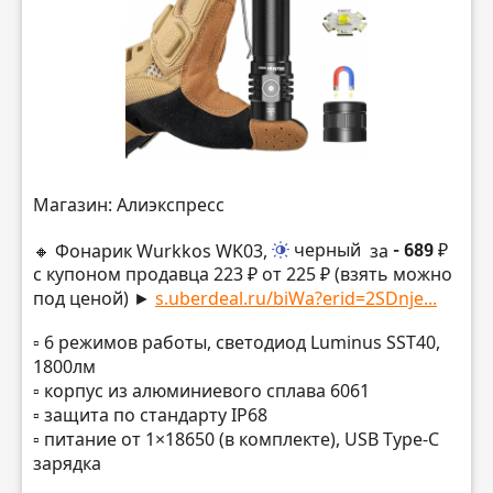
Магазин: Алиэкспресс
🔸 Фонарик Wurkkos WK03,
черный
за
- 689 ₽
с купоном продавца 223 ₽ от 225 ₽ (взять можно
под ценой) ►
s.uberdeal.ru/biWa?erid=2SDnje...
▫️ 6 режимов работы, светодиод Luminus SST40,
1800лм
▫️ корпус из алюминиевого сплава 6061
▫️ защита по стандарту IP68
▫️ питание от 1×18650 (в комплекте), USB Type-C
зарядка