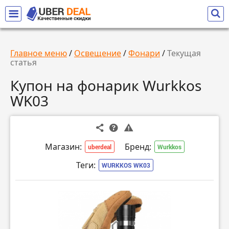
Главное меню
/
Освещение
/
Фонари
/
Текущая
статья
Купон на фонарик Wurkkos
WK03
Магазин:
Бренд:
uberdeal
Wurkkos
Теги:
WURKKOS WK03