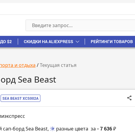
ДО $2
СКИДКИ НА ALIEXPRESS
РЕЙТИНГИ ТОВАРОВ
порта и отдыха
/
Текущая статья
орд Sea Beast
SEA BEAST XCS002A
лиэкспресс
й сап-борд Sea Beast,
разные цвета
за
- 7 636 ₽