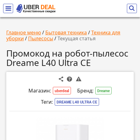
Главное меню
/
Бытовая техника
/
Техника для
уборки
/
Пылесосы
/
Текущая статья
Промокод на робот-пылесос
Dreame L40 Ultra CE
Магазин:
Бренд:
uberdeal
Dreame
Теги:
DREAME L40 ULTRA CE