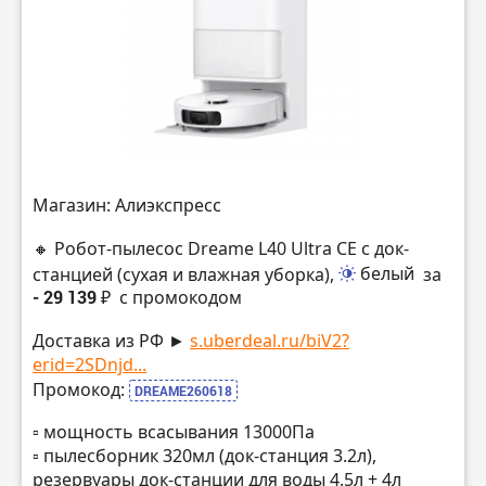
Магазин: Алиэкспресс
🔸 Робот-пылесос Dreame L40 Ultra CE с док-
станцией (сухая и влажная уборка),
белый
за
- 29 139 ₽
с промокодом
Доставка из РФ ►
s.uberdeal.ru/biV2?
erid=2SDnjd...
Промокод:
DREAME260618
▫️ мощность всасывания 13000Па
▫️ пылесборник 320мл (док-станция 3.2л),
резервуары док-станции для воды 4.5л + 4л