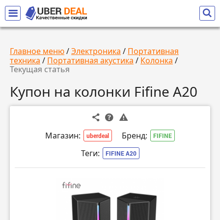
Главное меню
/
Электроника
/
Портативная
техника
/
Портативная акустика
/
Колонка
/
Текущая статья
Купон на колонки Fifine A20
Магазин:
Бренд:
uberdeal
FIFINE
Теги:
FIFINE А20