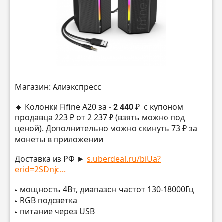
Магазин: Алиэкспресс
🔸 Колонки Fifine A20 за
- 2 440 ₽
с купоном
продавца 223 ₽ от 2 237 ₽ (взять можно под
ценой). Дополнительно можно скинуть 73 ₽ за
монеты в приложении
Доставка из РФ ►
s.uberdeal.ru/biUa?
erid=2SDnjc...
▫️ мощность 4Вт, диапазон частот 130-18000Гц
▫️ RGB подсветка
▫️ питание через USB