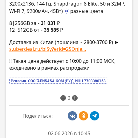
3200х2136, 144 Гц, Snapdragon 8 Elite, 50 и 32MP,
Wi-Fi 7, 9200мАч, 45Вт)
разные цвета
8|256GB за
- 31 031 ₽
12|512GB от
- 35 585 ₽
Доставка из Китая (пошлина ~ 2800-3700 ₽) ►
s.uberdeal.ru/biSy?erid=2SDnje...
‼️ Такая цена действует с 10:00 до 11:00 МСК,
ежедневно в рамках распродажи
Реклама. ООО “АЛИБАБА.КОМ (РУ)”, ИНН 7703380158
0
Поделиться:
02.06.2026 в 10:45