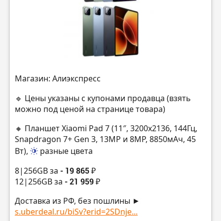
Магазин: Алиэкспресс
🔹 Цены указаны с купонами продавца (взять
можно под ценой на странице товара)
🔸 Планшет Xiaomi Pad 7 (11″, 3200х2136, 144Гц,
Snapdragon 7+ Gen 3, 13MP и 8MP, 8850мАч, 45
Вт),
разные цвета
8|256GB за
- 19 865 ₽
12|256GB за
- 21 959 ₽
Доставка из РФ, без пошлины ►
s.uberdeal.ru/biSv?erid=2SDnje...