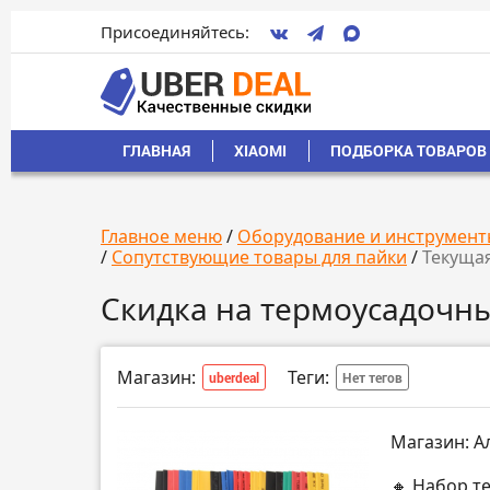
Присоединяйтесь:
ГЛАВНАЯ
XIAOMI
ПОДБОРКА ТОВАРОВ 
Главное меню
/
Оборудование и инструмент
/
Сопутствующие товары для пайки
/
Текущая
Скидка на термоусадочн
Магазин:
Теги:
uberdeal
Нет тегов
Магазин: А
🔸 Набор т