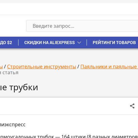
ДО $2
СКИДКИ НА ALIEXPRESS
РЕЙТИНГИ ТОВАРОВ
ы
/
Строительные инструменты
/
Паяльники и паяльные
 статья
ые трубки
лиэкспресс
ермоусадочных трубок — 164 штуки (8 разных диаметров)