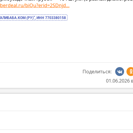
uberdeal.ru/biQu?erid=2SDnjd...
“АЛИБАБА.КОМ (РУ)”, ИНН 7703380158
Поделиться:
01.06.2026 