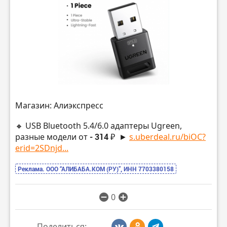
Магазин: Алиэкспресс
🔸 USB Bluetooth 5.4/6.0 адаптеры Ugreen,
разные модели от
- 314 ₽
►
s.uberdeal.ru/biOC?
erid=2SDnjd...
Реклама. ООО “АЛИБАБА.КОМ (РУ)”, ИНН 7703380158
0
Поделиться: