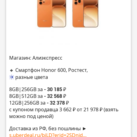
Магазин: Алиэкспресс
🔸 Смартфон Honor 600, Ростест,
разные цвета
8GB|256GB за
- 30 185 ₽
8GB|512GB за
- 32 568 ₽
12GB|256GB за
- 32 378 ₽
с купоном продавца 3 662 ₽ от 21 978 ₽ (взять
можно под ценой)
Доставка из РФ, без пошлины ►
s.uberdeal.ru/biLD?erid=2SDnjd...