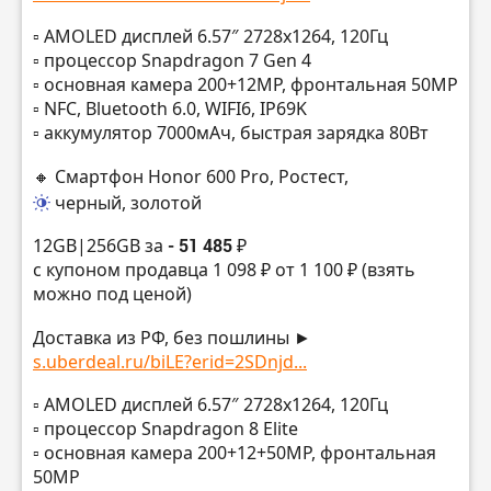
▫️ AMOLED дисплей 6.57″ 2728х1264, 120Гц
▫️ процессор Snapdragon 7 Gen 4
▫️ основная камера 200+12MP, фронтальная 50MP
▫️ NFC, Bluetooth 6.0, WIFI6, IP69K
▫️ аккумулятор 7000мАч, быстрая зарядка 80Вт
🔸 Смартфон Honor 600 Pro, Ростест,
черный, золотой
12GB|256GB за
- 51 485 ₽
с купоном продавца 1 098 ₽ от 1 100 ₽ (взять
можно под ценой)
Доставка из РФ, без пошлины ►
s.uberdeal.ru/biLE?erid=2SDnjd...
▫️ AMOLED дисплей 6.57″ 2728х1264, 120Гц
▫️ процессор Snapdragon 8 Elite
▫️ основная камера 200+12+50MP, фронтальная
50MP