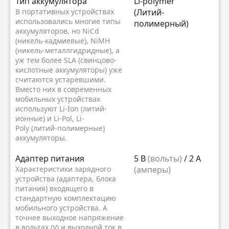
Тип аккумулятора
Li-polymer
В портативных устройствах
(Литий-
использовались многие типы
полимерный)
аккумуляторов, но NiCd
(никель-кадмиевые), NiMH
(никель-металлгидридные), а
уж тем более SLA (свинцово-
кислотные аккумуляторы) уже
считаются устаревшими.
Вместо них в современных
мобильных устройствах
используют Li-Ion (литий-
ионные) и Li-Pol, Li-
Poly (литий-полимерные)
аккумуляторы.
Адаптер питания
5 В
(вольты)
/ 2 А
Характеристики зарядного
(амперы)
устройства (адаптера, блока
питания) входящего в
стандартную комплектацию
мобильного устройства. А
точнее выходное напряжение
в вольтах (V) и выходной ток в