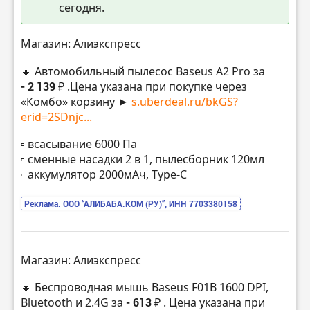
сегодня.
Магазин: Алиэкспресс
🔸 Автомобильный пылесос Baseus A2 Pro за
- 2 139 ₽
.Цена указана при покупке через
«Комбо» корзину ►
s.uberdeal.ru/bkGS?
erid=2SDnjc...
▫️ всасывание 6000 Па
▫️ сменные насадки 2 в 1, пылесборник 120мл
▫️ аккумулятор 2000мАч, Type-C
Реклама. ООО “АЛИБАБА.КОМ (РУ)”, ИНН 7703380158
Магазин: Алиэкспресс
🔸 Беспроводная мышь Baseus F01B 1600 DPI,
Bluetooth и 2.4G за
- 613 ₽
. Цена указана при