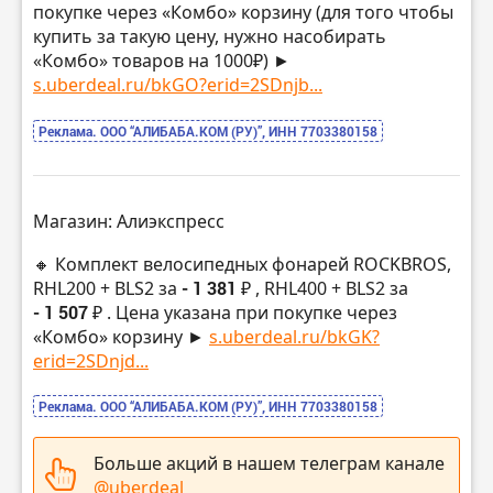
покупке через «Комбо» корзину (для того чтобы
купить за такую цену, нужно насобирать
«Комбо» товаров на 1000₽) ►
s.uberdeal.ru/bkGO?erid=2SDnjb...
Реклама. ООО “АЛИБАБА.КОМ (РУ)”, ИНН 7703380158
Магазин: Алиэкспресс
🔸 Комплект велосипедных фонарей ROCKBROS,
RHL200 + BLS2 за
- 1 381 ₽
, RHL400 + BLS2 за
- 1 507 ₽
. Цена указана при покупке через
«Комбо» корзину ►
s.uberdeal.ru/bkGK?
erid=2SDnjd...
Реклама. ООО “АЛИБАБА.КОМ (РУ)”, ИНН 7703380158
Больше акций в нашем телеграм канале
@uberdeal