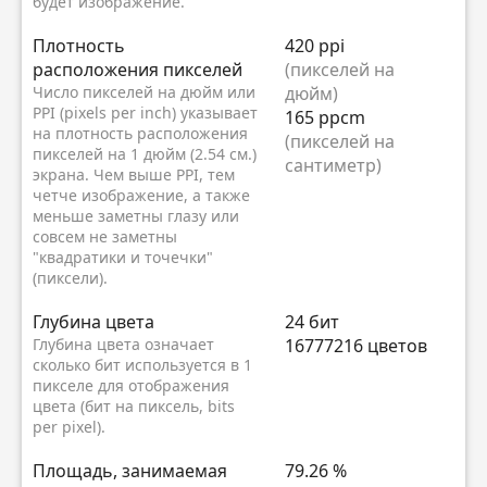
будет изображение.
Плотность
420 ppi
расположения пикселей
(пикселей на
Число пикселей на дюйм или
дюйм)
PPI (pixels per inch) указывает
165 ppcm
на плотность расположения
(пикселей на
пикселей на 1 дюйм (2.54 см.)
сантиметр)
экрана. Чем выше PPI, тем
четче изображение, а также
меньше заметны глазу или
совсем не заметны
"квадратики и точечки"
(пиксели).
Глубина цвета
24 бит
Глубина цвета означает
16777216 цветов
сколько бит используется в 1
пикселе для отображения
цвета (бит на пиксель, bits
per pixel).
Площадь, занимаемая
79.26 %