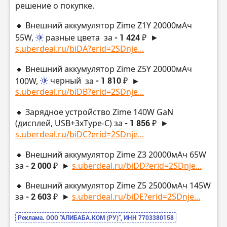
решение о покупке.
🔸 Внешний аккумулятор Zime Z1Y 20000мАч
55W,
разные цвета
за
- 1 424 ₽
►
s.uberdeal.ru/biDA?erid=2SDnje...
🔸 Внешний аккумулятор Zime Z5Y 20000мАч
100W,
черный
за
- 1 810 ₽
►
s.uberdeal.ru/biDB?erid=2SDnje...
🔸 Зарядное устройство Zime 140W GaN
(дисплей, USB+3xType-C) за
- 1 856 ₽
►
s.uberdeal.ru/biDC?erid=2SDnje...
🔸 Внешний аккумулятор Zime Z3 20000мАч 65W
за
- 2 000 ₽
►
s.uberdeal.ru/biDD?erid=2SDnje...
🔸 Внешний аккумулятор Zime Z5 25000мАч 145W
за
- 2 603 ₽
►
s.uberdeal.ru/biDE?erid=2SDnje...
Реклама. ООО “АЛИБАБА.КОМ (РУ)”, ИНН 7703380158