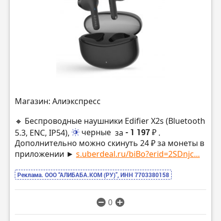
Магазин: Алиэкспресс
🔸 Беспроводные наушники Edifier X2s (Bluetooth
5.3, ENC, IP54),
черные
за
- 1 197 ₽
.
Дополнительно можно скинуть 24 ₽ за монеты в
приложении ►
s.uberdeal.ru/biBo?erid=2SDnjc...
Реклама. ООО “АЛИБАБА.КОМ (РУ)”, ИНН 7703380158
0