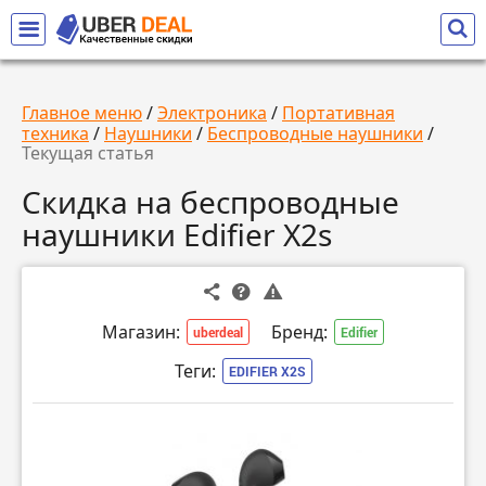
Главное меню
/
Электроника
/
Портативная
техника
/
Наушники
/
Беспроводные наушники
/
Текущая статья
Скидка на беспроводные
наушники Edifier X2s
Магазин:
Бренд:
uberdeal
Edifier
Теги:
EDIFIER X2S