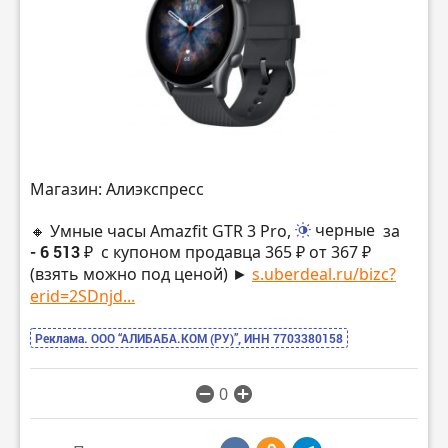
Магазин: Алиэкспресс
🔸 Умные часы Amazfit GTR 3 Pro,
черные
за
- 6 513 ₽
с купоном продавца 365 ₽ от 367 ₽
(взять можно под ценой) ►
s.uberdeal.ru/bizc?
erid=2SDnjd...
Реклама. ООО “АЛИБАБА.КОМ (РУ)”, ИНН 7703380158
0