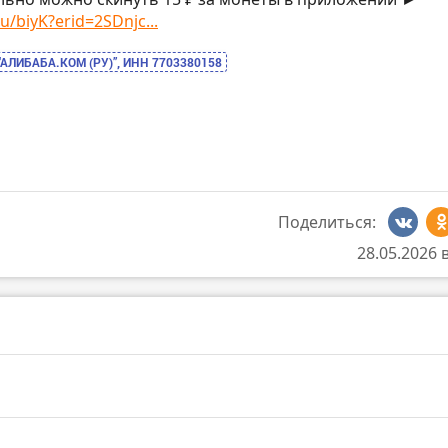
u/biyK?erid=2SDnjc...
“АЛИБАБА.КОМ (РУ)”, ИНН 7703380158
Поделиться:
28.05.2026 