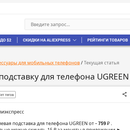
ДО $2
СКИДКИ НА ALIEXPRESS
РЕЙТИНГИ ТОВАРОВ
ессуары для мобильных телефонов
/
Текущая статья
подставку для телефона UGREEN
ет тегов
лиэкспресс
евая подставка для телефона UGREEN от
- 759 ₽
.
ьно можно скинуть 15 ₽ за монеты в приложении ►