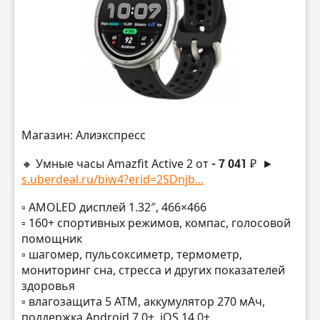
Магазин: Алиэкспресс
🔸 Умные часы Amazfit Active 2 от
- 7 041 ₽
►
s.uberdeal.ru/biw4?erid=2SDnjb...
▫️ AMOLED дисплей 1.32″, 466×466
▫️ 160+ спортивных режимов, компас, голосовой
помощник
▫️ шагомер, пульсоксиметр, термометр,
мониторинг сна, стресса и других показателей
здоровья
▫️ влагозащита 5 ATM, аккумулятор 270 мАч,
поддержка Android 7.0+, iOS 14.0+