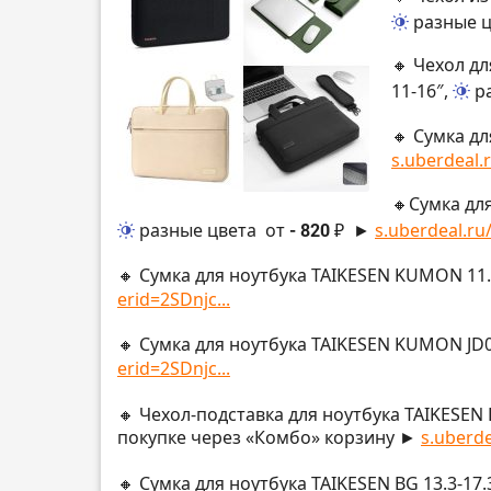
разные 
🔸 Чехол д
11-16″,
р
🔸 Сумка дл
s.uberdeal.
🔸Сумка для
разные цвета
от
- 820 ₽
►
s.uberdeal.ru/
🔸 Сумка для ноутбука TAIKESEN KUMON 11.
erid=2SDnjc...
🔸 Сумка для ноутбука TAIKESEN KUMON JD02
erid=2SDnjc...
🔸 Чехол-подставка для ноутбука TAIKESEN D
покупке через «Комбо» корзину ►
s.uberde
🔸 Сумка для ноутбука TAIKESEN BG 13.3-17.