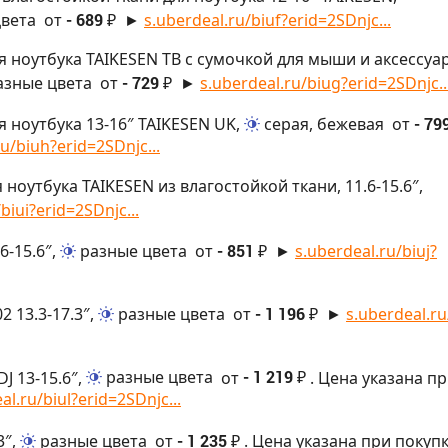
цвета
от
- 689 ₽
►
s.uberdeal.ru/biuf?erid=2SDnjc...
ля ноутбука TAIKESEN TB с сумочкой для мыши и аксессуа
азные цвета
от
- 729 ₽
►
s.uberdeal.ru/biug?erid=2SDnjc..
я ноутбука 13-16″ TAIKESEN UK,
серая, бежевая
от
- 79
ru/biuh?erid=2SDnjc...
 ноутбука TAIKESEN из влагостойкой ткани, 11.6-15.6″,
biui?erid=2SDnjc...
6-15.6″,
разные цвета
от
- 851 ₽
►
s.uberdeal.ru/biuj?
 13.3-17.3″,
разные цвета
от
- 1 196 ₽
►
s.uberdeal.ru
J 13-15.6″,
разные цвета
от
- 1 219 ₽
. Цена указана п
al.ru/biul?erid=2SDnjc...
3″,
разные цвета
от
- 1 235 ₽
. Цена указана при покуп