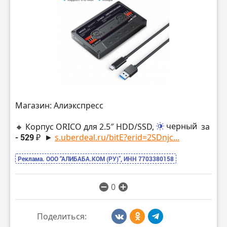
Магазин: Алиэкспресс
🔸 Корпус ORICO для 2.5″ HDD/SSD,
черный
за
- 529 ₽
►
s.uberdeal.ru/bitE?erid=2SDnjc...
Реклама. ООО “АЛИБАБА.КОМ (РУ)”, ИНН 7703380158
0
Поделиться: