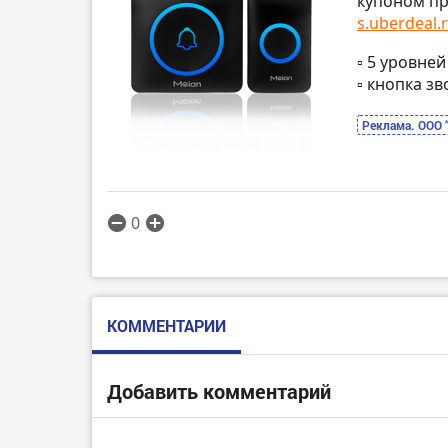
купоном пр
s.uberdeal.r
▫️ 5 уровне
▫️ кнопка 
Реклама. ООО 
0
КОММЕНТАРИИ
Добавить комментарий