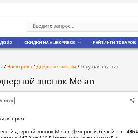
ДО $2
СКИДКИ НА ALIEXPRESS
РЕЙТИНГИ ТОВАРОВ
ы
/
Электрика
/
Дверные звонки
/
Текущая статья
дверной звонок Meian
т тегов
лиэкспресс
одной дверной звонок Meian,
черный, белый
за
- 485 