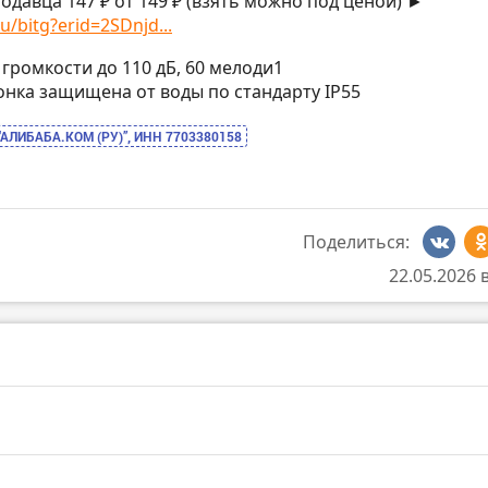
одавца 147 ₽ от 149 ₽ (взять можно под ценой) ►
u/bitg?erid=2SDnjd...
й громкости до 110 дБ, 60 мелоди1
звонка защищена от воды по стандарту IP55
“АЛИБАБА.КОМ (РУ)”, ИНН 7703380158
Поделиться:
22.05.2026 